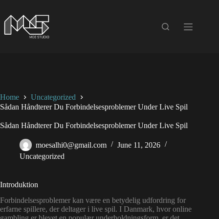
Skip
to
content
Home
Uncategorized
Sådan Håndterer Du Forbindelsesproblemer Under Live Spil
Sådan Håndterer Du Forbindelsesproblemer Under Live Spil
moesalhi0@gmail.com
June 11, 2026
Uncategorized
Introduktion
Forbindelsesproblemer kan være en betydelig udfordring for
erfarne spillere, der deltager i live spil. I Danmark, hvor online
gambling er blevet en populær underholdningsform, er det