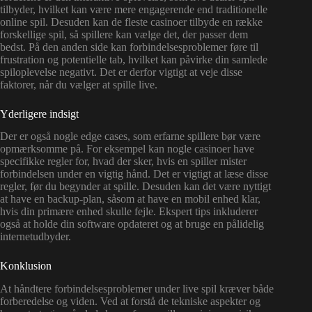
tilbyder, hvilket kan være mere engagerende end traditionelle
online spil. Desuden kan de fleste casinoer tilbyde en række
forskellige spil, så spillere kan vælge det, der passer dem
bedst. På den anden side kan forbindelsesproblemer føre til
frustration og potentielle tab, hvilket kan påvirke din samlede
spiloplevelse negativt. Det er derfor vigtigt at veje disse
faktorer, når du vælger at spille live.
Yderligere indsigt
Der er også nogle edge cases, som erfarne spillere bør være
opmærksomme på. For eksempel kan nogle casinoer have
specifikke regler for, hvad der sker, hvis en spiller mister
forbindelsen under en vigtig hånd. Det er vigtigt at læse disse
regler, før du begynder at spille. Desuden kan det være nyttigt
at have en backup-plan, såsom at have en mobil enhed klar,
hvis din primære enhed skulle fejle. Ekspert tips inkluderer
også at holde din software opdateret og at bruge en pålidelig
internetudbyder.
Konklusion
At håndtere forbindelsesproblemer under live spil kræver både
forberedelse og viden. Ved at forstå de tekniske aspekter og