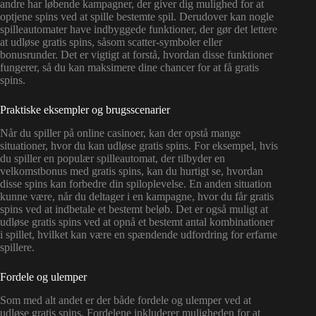
andre har løbende kampagner, der giver dig mulighed for at
optjene spins ved at spille bestemte spil. Derudover kan nogle
spilleautomater have indbyggede funktioner, der gør det lettere
at udløse gratis spins, såsom scatter-symboler eller
bonusrunder. Det er vigtigt at forstå, hvordan disse funktioner
fungerer, så du kan maksimere dine chancer for at få gratis
spins.
Praktiske eksempler og brugsscenarier
Når du spiller på online casinoer, kan der opstå mange
situationer, hvor du kan udløse gratis spins. For eksempel, hvis
du spiller en populær spilleautomat, der tilbyder en
velkomstbonus med gratis spins, kan du hurtigt se, hvordan
disse spins kan forbedre din spiloplevelse. En anden situation
kunne være, når du deltager i en kampagne, hvor du får gratis
spins ved at indbetale et bestemt beløb. Det er også muligt at
udløse gratis spins ved at opnå et bestemt antal kombinationer
i spillet, hvilket kan være en spændende udfordring for erfarne
spillere.
Fordele og ulemper
Som med alt andet er der både fordele og ulemper ved at
udløse gratis spins. Fordelene inkluderer muligheden for at