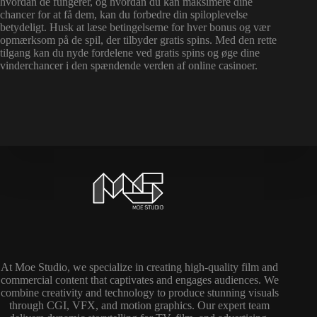
hvordan de fungerer, og hvordan du kan maksimere dine
chancer for at få dem, kan du forbedre din spiloplevelse
betydeligt. Husk at læse betingelserne for hver bonus og vær
opmærksom på de spil, der tilbyder gratis spins. Med den rette
tilgang kan du nyde fordelene ved gratis spins og øge dine
vinderchancer i den spændende verden af online casinoer.
At Moe Studio, we specialize in creating high-quality film and
commercial content that captivates and engages audiences. We
combine creativity and technology to produce stunning visuals
through CGI, VFX, and motion graphics. Our expert team