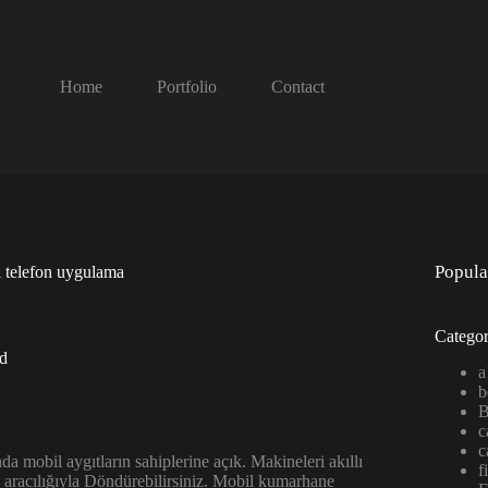
Home
Portfolio
Contact
Popula
lı telefon uygulama
Categor
d
a
b
B
c
c
da mobil aygıtların sahiplerine açık. Makineleri akıllı
f
 aracılığıyla Döndürebilirsiniz. Mobil kumarhane