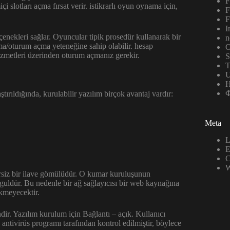
F
i slotları açma fırsat verir. istikrarlı oyun oynama için,
F
F
I
eçenekleri sağlar. Oyuncular tipik prosedür kullanarak bir
n
lma/oturum açma yeteneğine sahip olabilir. hesap
O
zmetleri üzerinden oturum açmanız gerekir.
S
T
U
Н
Ф
aştırıldığında, kurulabilir yazılım birçok avantaj vardır:
Meta
L
E
C
W
rsiz bir ilave gömülüdür. O kumar kuruluşunun
uldür. Bu nedenle bir ağ sağlayıcısı bir web kaynağına
ekmeyecektir.
dir. Yazılım kurulum için Bağlantı – açık. Kullanıcı
antivirüs programı tarafından kontrol edilmiştir, böylece