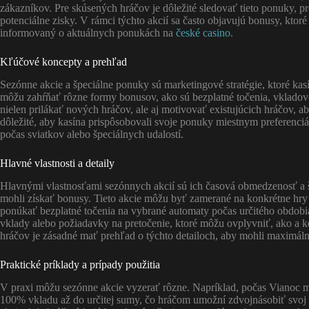
zákazníkov. Pre skúsených hráčov je dôležité sledovať tieto ponuky, p
potenciálne zisky. V rámci týchto akcií sa často objavujú bonusy, ktoré 
informovaný o aktuálnych ponukách na
české casino
.
Kľúčové koncepty a prehľad
Sezónne akcie a špeciálne ponuky sú marketingové stratégie, ktoré kasín
môžu zahŕňať rôzne formy bonusov, ako sú bezplatné točenia, vkladov
nielen prilákať nových hráčov, ale aj motivovať existujúcich hráčov, aby
dôležité, aby kasína prispôsobovali svoje ponuky miestnym preferenci
počas sviatkov alebo špeciálnych udalostí.
Hlavné vlastnosti a detaily
Hlavnými vlastnosťami sezónnych akcií sú ich časová obmedzenosť a š
mohli získať bonusy. Tieto akcie môžu byť zamerané na konkrétne hry 
ponúkať bezplatné točenia na vybrané automaty počas určitého obdobia
vklady alebo požiadavky na pretočenie, ktoré môžu ovplyvniť, ako a k
hráčov je zásadné mať prehľad o týchto detailoch, aby mohli maximáln
Praktické príklady a prípady použitia
V praxi môžu sezónne akcie vyzerať rôzne. Napríklad, počas Vianoc 
100% vkladu až do určitej sumy, čo hráčom umožní zdvojnásobiť svoj