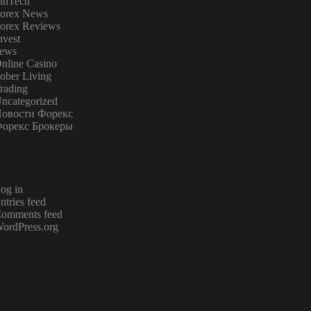
inTech
orex News
orex Reviews
nvest
ews
nline Casino
ober Living
rading
ncategorized
овости Форекс
орекс Брокеры
og in
ntries feed
omments feed
ordPress.org