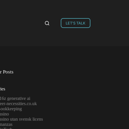
LET'S TALK
r Posts
ies
16z generative ai
eer-necessities.co.uk
ookkeeping
asino
asino utan svensk licens
inanzas