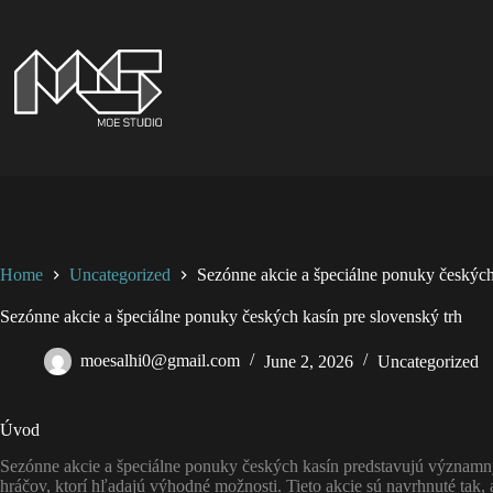
Skip
to
content
Home
Uncategorized
Sezónne akcie a špeciálne ponuky českých
Sezónne akcie a špeciálne ponuky českých kasín pre slovenský trh
moesalhi0@gmail.com
June 2, 2026
Uncategorized
Úvod
Sezónne akcie a špeciálne ponuky českých kasín predstavujú významný
hráčov, ktorí hľadajú výhodné možnosti. Tieto akcie sú navrhnuté tak, 