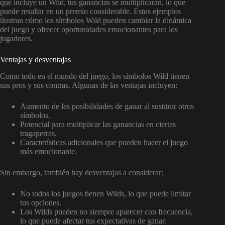
que incluye un Wild, tus ganancias se multiplicarán, lo que
puede resultar en un premio considerable. Estos ejemplos
ilustran cómo los símbolos Wild pueden cambiar la dinámica
del juego y ofrecer oportunidades emocionantes para los
jugadores.
Ventajas y desventajas
Como todo en el mundo del juego, los símbolos Wild tienen
sus pros y sus contras. Algunas de las ventajas incluyen:
Aumento de las posibilidades de ganar al sustituir otros
símbolos.
Potencial para multiplicar las ganancias en ciertas
tragaperras.
Características adicionales que pueden hacer el juego
más emocionante.
Sin embargo, también hay desventajas a considerar:
No todos los juegos tienen Wilds, lo que puede limitar
tus opciones.
Los Wilds pueden no siempre aparecer con frecuencia,
lo que puede afectar tus expectativas de ganar.