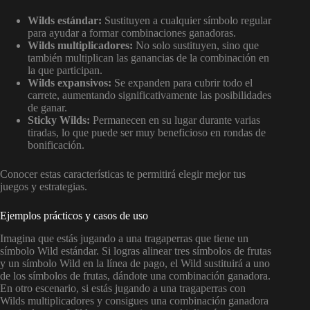
Wilds estándar:
Sustituyen a cualquier símbolo regular
para ayudar a formar combinaciones ganadoras.
Wilds multiplicadores:
No solo sustituyen, sino que
también multiplican las ganancias de la combinación en
la que participan.
Wilds expansivos:
Se expanden para cubrir todo el
carrete, aumentando significativamente las posibilidades
de ganar.
Sticky Wilds:
Permanecen en su lugar durante varias
tiradas, lo que puede ser muy beneficioso en rondas de
bonificación.
Conocer estas características te permitirá elegir mejor tus
juegos y estrategias.
Ejemplos prácticos y casos de uso
Imagina que estás jugando a una tragaperras que tiene un
símbolo Wild estándar. Si logras alinear tres símbolos de frutas
y un símbolo Wild en la línea de pago, el Wild sustituirá a uno
de los símbolos de frutas, dándote una combinación ganadora.
En otro escenario, si estás jugando a una tragaperras con
Wilds multiplicadores y consigues una combinación ganadora