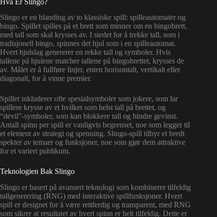
Hva Er Slingo?
Slingo er en blanding av to klassiske spill: spilleautomater og
bingo. Spillet spilles på et brett som minner om en bingobrett,
med tall som skal krysses av. I stedet for å trekke tall, som i
tradisjonell bingo, spinnes det hjul som i en spilleautomat.
Hvert hjulslag genererer en rekke tall og symboler. Hvis
tallene på hjulene matcher tallene på bingobrettet, krysses de
av. Målet er å fullføre linjer, enten horisontalt, vertikalt eller
diagonalt, for å vinne premier.
Spillet inkluderer ofte spesialsymboler som jokere, som lar
spillere krysse av et hvilket som helst tall på brettet, og
“devil”-symboler, som kan blokkere tall og hindre gevinst.
Antall spinn per spill er vanligvis begrenset, noe som legger til
et element av strategi og spenning. Slingo-spill tilbyr et bredt
spekter av temaer og funksjoner, noe som gjør dem attraktive
for et variert publikum.
Teknologien Bak Slingo
Slingo er basert på avansert teknologi som kombinerer tilfeldig
tallgenerering (RNG) med interaktive spillfunksjoner. Hvert
spill er designet for å være rettferdig og transparent, med RNG
som sikrer at resultatet av hvert spinn er helt tilfeldig. Dette er