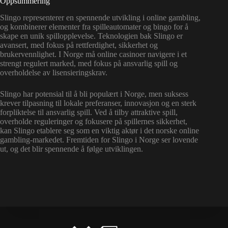
Oppsummering
Slingo representerer en spennende utvikling i online gambling,
og kombinerer elementer fra spilleautomater og bingo for å
skape en unik spillopplevelse. Teknologien bak Slingo er
avansert, med fokus på rettferdighet, sikkerhet og
brukervennlighet. I Norge må online casinoer navigere i et
strengt regulert marked, med fokus på ansvarlig spill og
overholdelse av lisensieringskrav.
Slingo har potensial til å bli populært i Norge, men suksess
krever tilpasning til lokale preferanser, innovasjon og en sterk
forpliktelse til ansvarlig spill. Ved å tilby attraktive spill,
overholde reguleringer og fokusere på spillernes sikkerhet,
kan Slingo etablere seg som en viktig aktør i det norske online
gambling-markedet. Fremtiden for Slingo i Norge ser lovende
ut, og det blir spennende å følge utviklingen.