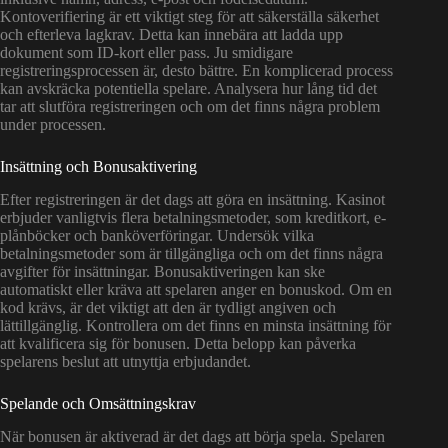
Kontoverifiering är ett viktigt steg för att säkerställa säkerhet
och efterleva lagkrav. Detta kan innebära att ladda upp
dokument som ID-kort eller pass. Ju smidigare
registreringsprocessen är, desto bättre. En komplicerad process
kan avskräcka potentiella spelare. Analysera hur lång tid det
tar att slutföra registreringen och om det finns några problem
under processen.
Insättning och Bonusaktivering
Efter registreringen är det dags att göra en insättning. Kasinot
erbjuder vanligtvis flera betalningsmetoder, som kreditkort, e-
plånböcker och banköverföringar. Undersök vilka
betalningsmetoder som är tillgängliga och om det finns några
avgifter för insättningar. Bonusaktiveringen kan ske
automatiskt eller kräva att spelaren anger en bonuskod. Om en
kod krävs, är det viktigt att den är tydligt angiven och
lättillgänglig. Kontrollera om det finns en minsta insättning för
att kvalificera sig för bonusen. Detta belopp kan påverka
spelarens beslut att utnyttja erbjudandet.
Spelande och Omsättningskrav
När bonusen är aktiverad är det dags att börja spela. Spelaren