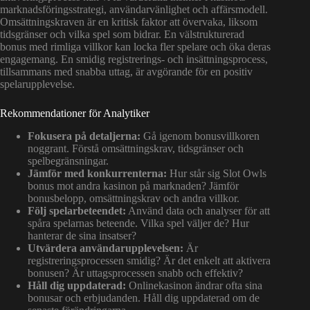
marknadsföringsstrategi, användarvänlighet och affärsmodell.
Omsättningskraven är en kritisk faktor att övervaka, liksom
tidsgränser och vilka spel som bidrar. En välstrukturerad
bonus med rimliga villkor kan locka fler spelare och öka deras
engagemang. En smidig registrerings- och insättningsprocess,
tillsammans med snabba uttag, är avgörande för en positiv
spelarupplevelse.
Rekommendationer för Analytiker
Fokusera på detaljerna:
Gå igenom bonusvillkoren
noggrant. Förstå omsättningskrav, tidsgränser och
spelbegränsningar.
Jämför med konkurrenterna:
Hur står sig Slot Owls
bonus mot andra kasinon på marknaden? Jämför
bonusbelopp, omsättningskrav och andra villkor.
Följ spelarbeteendet:
Använd data och analyser för att
spåra spelarnas beteende. Vilka spel väljer de? Hur
hanterar de sina insatser?
Utvärdera användarupplevelsen:
Är
registreringsprocessen smidig? Är det enkelt att aktivera
bonusen? Är uttagsprocessen snabb och effektiv?
Håll dig uppdaterad:
Onlinekasinon ändrar ofta sina
bonusar och erbjudanden. Håll dig uppdaterad om de