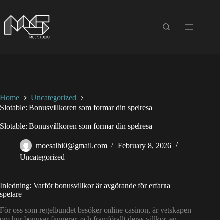
Skip
to
content
Home
Uncategorized
Slotable: Bonusvillkoren som formar din spelresa
Slotable: Bonusvillkoren som formar din spelresa
moesalhi0@gmail.com
February 8, 2026
Uncategorized
Inledning: Varför bonusvillkor är avgörande för erfarna
spelare
För oss som regelbundet besöker online casinon, är vetskapen
om hur bonusar fungerar, och framförallt deras villkor, en