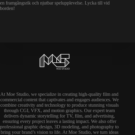
en framgångsrik och njutbar spelupplevelse. Lycka till vid
borden!
At Moe Studio, we specialize in creating high-quality film and
commercial content that captivates and engages audiences. We
combine creativity and technology to produce stunning visuals
through CGI, VFX, and motion graphics. Our expert team
delivers dynamic storytelling for TV, film, and advertising,
ensuring every project leaves a lasting impact. We also offer
professional graphic design, 3D modeling, and photography to
bring your brand’s vision to life. At Moe Studio, we turn ideas