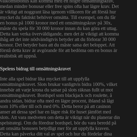
välkomstbonus kan komma med ett högre omsättningskrav,
medan mindre bonusar eller free spins ofta har lägre krav. Det
är viktigt att noggrant läsa igenom villkoren för att förstå hur
mycket du faktiskt behöver omsätta. Till exempel, om du får
en bonus på 1000 kronor med ett omsättningskrav på 30x,
måste du spela för 30 000 kronor innan du kan göra ett uttag.
Detta kan verka överväldigande, men det är viktigt att komma
ihåg att det inte nödvändigtvis betyder att du förlorar 30 000
kronor. Det betyder bara att du måste satsa det beloppet. Att
förstå detta krav är avgörande för att bedöma om en bonus är
realistisk att uppnå.
Spelens bidrag till omsättningskravet
Inte alla spel bidrar lika mycket till att uppfylla
omsättningskravet. Slots brukar vanligtvis bidra 100%, vilket
innebär att varje krona du satsar på slots räknas fullt ut mot
omsättningskravet. Bordspel som blackjack och roulette, å
andra sidan, bidrar ofta med en lägre procent, ibland så lågt
som 10% eller till och med 0%. Detta beror på att casinon
anser att dessa spel har en lägre risk för huset jämfört med
slots. Att vara medveten om detta är viktigt när du planerar din
spelstrategi. Om du föredrar bordspel, bör du vara beredd på
att omsätta bonusen betydligt mer för att uppfylla kraven.
Detta kan påverka ditt val av spel och hur du fördelar dina