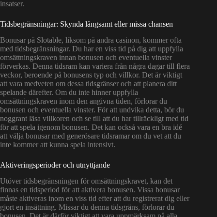
insatser.
Tidsbegränsningar: Skynda långsamt eller missa chansen
Bonusar på Slotable, liksom på andra casinon, kommer ofta
med tidsbegränsningar. Du har en viss tid på dig att uppfylla
omsättningskraven innan bonusen och eventuella vinster
förverkas. Denna tidsram kan variera från några dagar till flera
veckor, beroende på bonusens typ och villkor. Det är viktigt
att vara medveten om dessa tidsgränser och att planera ditt
spelande därefter. Om du inte hinner uppfylla
omsättningskraven inom den angivna tiden, förlorar du
bonusen och eventuella vinster. För att undvika detta, bör du
noggrant läsa villkoren och se till att du har tillräckligt med tid
för att spela igenom bonusen. Det kan också vara en bra idé
att välja bonusar med generösare tidsramar om du vet att du
inte kommer att kunna spela intensivt.
Aktiveringsperioder och utnyttjande
Utöver tidsbegränsningen för omsättningskravet, kan det
finnas en tidsperiod för att aktivera bonusen. Vissa bonusar
måste aktiveras inom en viss tid efter att du registrerat dig eller
gjort en insättning. Missar du denna tidsgräns, förlorar du
bonusen. Det är därför viktigt att vara uppmärksam på alla