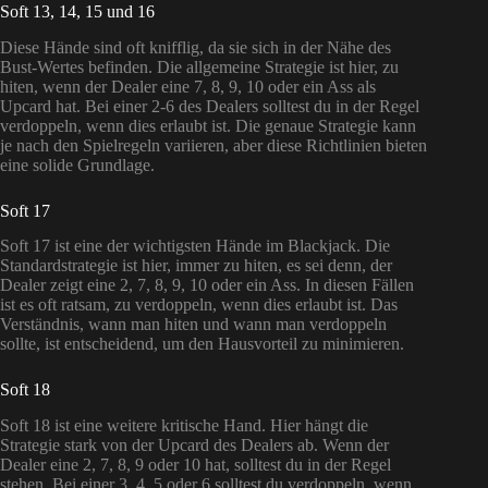
Soft 13, 14, 15 und 16
Diese Hände sind oft knifflig, da sie sich in der Nähe des
Bust-Wertes befinden. Die allgemeine Strategie ist hier, zu
hiten, wenn der Dealer eine 7, 8, 9, 10 oder ein Ass als
Upcard hat. Bei einer 2-6 des Dealers solltest du in der Regel
verdoppeln, wenn dies erlaubt ist. Die genaue Strategie kann
je nach den Spielregeln variieren, aber diese Richtlinien bieten
eine solide Grundlage.
Soft 17
Soft 17 ist eine der wichtigsten Hände im Blackjack. Die
Standardstrategie ist hier, immer zu hiten, es sei denn, der
Dealer zeigt eine 2, 7, 8, 9, 10 oder ein Ass. In diesen Fällen
ist es oft ratsam, zu verdoppeln, wenn dies erlaubt ist. Das
Verständnis, wann man hiten und wann man verdoppeln
sollte, ist entscheidend, um den Hausvorteil zu minimieren.
Soft 18
Soft 18 ist eine weitere kritische Hand. Hier hängt die
Strategie stark von der Upcard des Dealers ab. Wenn der
Dealer eine 2, 7, 8, 9 oder 10 hat, solltest du in der Regel
stehen. Bei einer 3, 4, 5 oder 6 solltest du verdoppeln, wenn