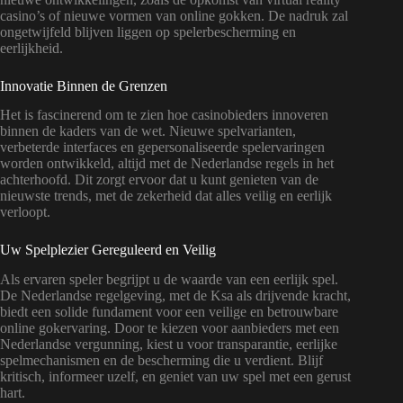
casino’s of nieuwe vormen van online gokken. De nadruk zal
ongetwijfeld blijven liggen op spelerbescherming en
eerlijkheid.
Innovatie Binnen de Grenzen
Het is fascinerend om te zien hoe casinobieders innoveren
binnen de kaders van de wet. Nieuwe spelvarianten,
verbeterde interfaces en gepersonaliseerde spelervaringen
worden ontwikkeld, altijd met de Nederlandse regels in het
achterhoofd. Dit zorgt ervoor dat u kunt genieten van de
nieuwste trends, met de zekerheid dat alles veilig en eerlijk
verloopt.
Uw Spelplezier Gereguleerd en Veilig
Als ervaren speler begrijpt u de waarde van een eerlijk spel.
De Nederlandse regelgeving, met de Ksa als drijvende kracht,
biedt een solide fundament voor een veilige en betrouwbare
online gokervaring. Door te kiezen voor aanbieders met een
Nederlandse vergunning, kiest u voor transparantie, eerlijke
spelmechanismen en de bescherming die u verdient. Blijf
kritisch, informeer uzelf, en geniet van uw spel met een gerust
hart.