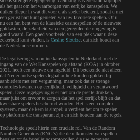
steeds strengere regelgeving. Gelukkig is Nederland koploper
als het gaat om het waarborgen van eerlijke kansspelen. We
duiken dieper in wat dit voor u als speler betekent, zodat u met
een gerust hart kunt genieten van uw favoriete spellen. Of u
nu een fan bent van de klassieke casinospellen of de nieuwste
gokkasten, de zekerheid van een gereguleerde omgeving is
goud waard. Een goed voorbeeld van een plek waar u deze
zekerheid kunt vinden, is
Casino Slotrize
, dat zich houdt aan
de Nederlandse normen.
De legalisering van online kansspelen in Nederland, met de
ingang van de Wet Kansspelen op afstand (KOA) in oktober
2021, heeft een nieuwe era ingeluid. Dit betekende niet alleen
dat Nederlandse spelers legaal online konden gokken bij
aanbieders met een vergunning, maar ook dat er strenge
controles kwamen op eerlijkheid, veiligheid en verantwoord
spelen. Deze regelgeving is er niet om de pret te drukken,
maar juist om ervoor te zorgen dat het spel eerlijk blijft en dat
kwetsbare spelers beschermd worden. Het is een complex
systeem, maar de kern is simpel: u verdient het om te spelen
op platforms die transparant zijn en zich houden aan de regels.
Technologie speelt hierin een cruciale rol. Van de Random
Number Generators (RNG’s) die de uitkomsten van spellen
bepalen tot de beveiligingsprotocollen die uw gegevens