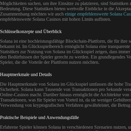
Möglichkeiten suchen, um ihre Einsätze zu platzieren, sind Statistike
Bedeutung. Diese Statistiken bieten wertvolle Einblicke in die Akzept
Zusammenhang möchten wir auch
einige empfehlenswerte Solana Cas
empfehlenswerte Solana Casinos mit hohen Limits auflisten.
Schlüsselkonzepte und Überblick
Solana ist eine hochleistungsfähige Blockchain-Plattform, die für ihre
bekannt ist. Im Glücksspielbereich ermöglicht Solana eine transparent
Statistiken zur Nutzung von Solana im Glücksspiel zeigen, dass immer
den Bedürfnissen der Spieler gerecht zu werden. Ein grundlegendes Ver
Spieler, die die Vorteile der Plattform nutzen möchten.
Hauptmerkmale und Details
Die Hauptmerkmale von Solana im Glücksspiel umfassen die hohe Trans
Sicherheit. Solana kann Tausende von Transaktionen pro Sekunde verarbe
Online-Casinos macht. Darüber hinaus ermöglicht die Architektur von
Transaktionen, was für Spieler von Vorteil ist, da sie weniger Gebühre
Verwendung von kryptografischen Verfahren gewährleistet, die Betrug
Praktische Beispiele und Anwendungsfälle
Erfahrene Spieler können Solana in verschiedenen Szenarien nutzen, u