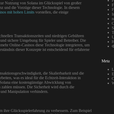
F
n zur Nutzung von Solana im Glücksspiel von großer
F
anz und die Vorzüge dieser Technologie. In diesem
F
inos mit hohen Limits
vorstellen, die einige
I
n
O
S
T
 schnellen Transaktionszeiten und niedrigen Gebühren
U
e und sichere Umgebung für Spieler und Betreiber. Die
Н
 mehr Online-Casinos diese Technologie integrieren, um
Ф
ständnis dieser Konzepte ist entscheidend für erfahrene
Meta
L
aktionsgeschwindigkeit, die Skalierbarkeit und die
E
iten, was es ideal für die Echtzeit-Interaktion in
C
 Solana eine kostengünstige Abwicklung von
W
n zahlen müssen. Die Sicherheit wird durch die
 und Manipulation verhindern.
m ihre Glücksspielerfahrung zu verbessern. Zum Beispiel