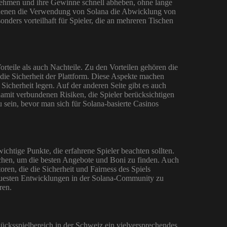
nehmen und ihre Gewinne schnell abheben, ohne lange
ei denen die Verwendung von Solana die Abwicklung von
onders vorteilhaft für Spieler, die an mehreren Tischen
rteile als auch Nachteile. Zu den Vorteilen gehören die
die Sicherheit der Plattform. Diese Aspekte machen
 Sicherheit legen. Auf der anderen Seite gibt es auch
amit verbundenen Risiken, die Spieler berücksichtigen
zu sein, bevor man sich für Solana-basierte Casinos
ichtige Punkte, die erfahrene Spieler beachten sollten.
ichen, um die besten Angebote und Boni zu finden. Auch
ren, die die Sicherheit und Fairness des Spiels
neuesten Entwicklungen in der Solana-Community zu
ren.
ücksspielbereich in der Schweiz ein vielversprechendes