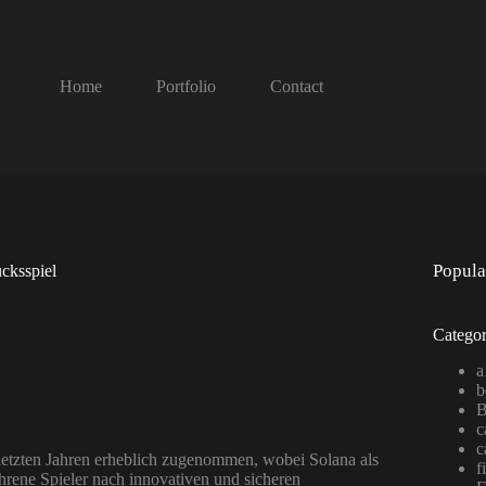
Home
Portfolio
Contact
Popula
cksspiel
Categor
a
b
B
c
c
letzten Jahren erheblich zugenommen, wobei Solana als
f
ahrene Spieler nach innovativen und sicheren