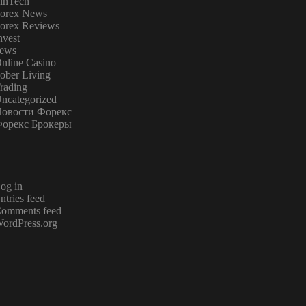
inTech
orex News
orex Reviews
nvest
ews
nline Casino
ober Living
rading
ncategorized
овости Форекс
орекс Брокеры
og in
ntries feed
omments feed
ordPress.org