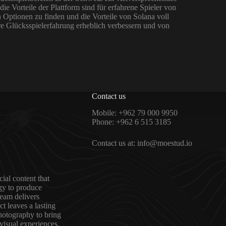
ie Vorteile der Plattform sind für erfahrene Spieler von
en Optionen zu finden und die Vorteile von Solana voll
e Glücksspielerfahrung erheblich verbessern und von
Contact us
Mobile: +962 79 000 9950
Phone: +962 6 515 3185
Contact us at: info@moestud.io
ial content that
gy to produce
eam delivers
t leaves a lasting
hotography to bring
visual experiences.