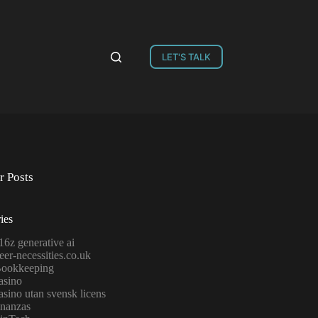
LET'S TALK
r Posts
ies
16z generative ai
eer-necessities.co.uk
ookkeeping
asino
asino utan svensk licens
inanzas