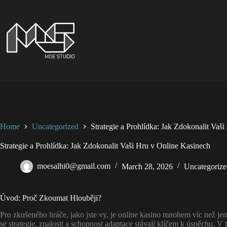
Skip
to
content
Home
Uncategorized
Strategie a Prohlídka: Jak Zdokonalit Vaš
Strategie a Prohlídka: Jak Zdokonalit Vaši Hru v Online Kasinech
moesalhi0@gmail.com
March 28, 2026
Uncategorize
Úvod: Proč Zkoumat Hlouběji?
Pro zkušeného hráče, jako jste vy, je online kasino mnohem víc než jen
se strategie, znalosti a schopnost adaptace stávají klíčem k úspěchu. 