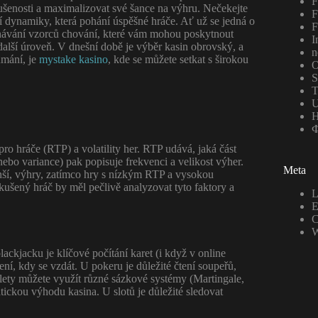
F
šenosti a maximalizovat své šance na výhru. Nečekejte
F
í dynamiky, která pohání úspěšné hráče. Ať už se jedná o
F
oznávání vzorců chování, které vám mohou poskytnout
I
 další úroveň. V dnešní době je výběr kasin obrovský, a
n
umání, je
mystake kasino
, kde se můžete setkat s širokou
O
S
T
U
Н
Ф
o hráče (RTP) a volatility her. RTP udává, jaká část
nebo variance) pak popisuje frekvenci a velikost výher.
Meta
enší, výhry, zatímco hry s nízkým RTP a vysokou
kušený hráč by měl pečlivě analyzovat tyto faktory a
L
E
C
W
lackjacku je klíčové počítání karet (i když v online
ní, kdy se vzdát. U pokeru je důležité čtení soupeřů,
ulety můžete využít různé sázkové systémy (Martingale,
tickou výhodu kasina. U slotů je důležité sledovat