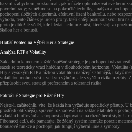
hazardu, abychom prozkoumali, jak můžete optimalizovat své herní zku
povrchní rady; zaměříme se na pokročilé techniky, analýzu a pochopen
pochopení složitých algoritmů, efektivní řízení bankrollu, nebo rozp
výhodu, tento článek je určen pro ty, kteří chtějí posunout svou hru na
proto je důležité vědět, kde hledat. Jedním z míst, které stojí za prozko
škálou her a bonusů.
Hlubší Pohled na Výběr Her a Strategie
Analýza RTP a Volatility
Základním kamenem každé úspěšné strategie je pochopení návratnosti pr
sázek se teoreticky vrací hráčům v dlouhodobém horizontu. Volatilita (
Hry s vysokým RTP a nízkou volatilitou nabízejí stabilnější, i když m
volatilitou mohou vést k velkým výhrám, ale s vyšším rizikem ztráty. Z
přizpůsobit svou strategii preferencím a toleranci rizika.
Pokročilé Strategie pro Různé Hry
Nejste-li začátečník, víte, že každá hra vyžaduje specifický přístup. U b
prostředí obtížnější), správné rozhodování na základě tabulek a pochope
ovládání bluffování a schopnost adaptovat se na různé herní styly. U r
Fibonacci atd.), ale pamatujte, že žádný systém nemůže porazit matema
bonusové funkce a pochopit, jak fungují výherní linie a symboly.