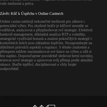
vaše možnosti a práva.
Závěr: Klíč k Úspěchu v Online Casinech
Online casina nabízejí nekonečné možnosti pro zábavu i
potenciální výhry. Pro zkušené hráče je klíčové neustále se
vzdělávat, analyzovat a přizpůsobovat své strategie. Efektivní
bankroll management, důkladná analýza RTP a volatility,
strategické využívání bonusů a znalost pokročilých strategií v
konkrétních hrách jsou základem úspěchu. Nezapomínejte na
důležitost právních aspektů a regulace. S těmito znalostmi a
přístupem můžete maximalizovat své šance na výhru a užít si
hru naplno. Doporučujeme pravidelně sledovat herní novinky,
testovat nové strategie a upravovat svůj přístup podle aktuální
situace. Buďte trpěliví, disciplinovaní a vždy hrajte
zodpovědně.