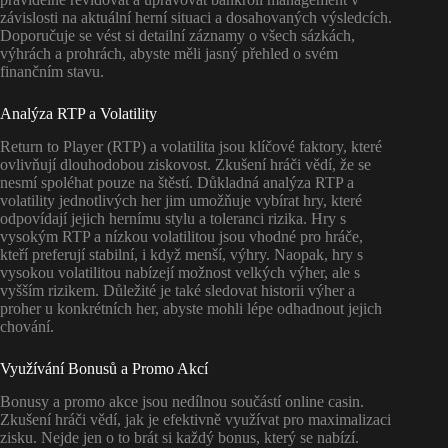
závislosti na aktuální herní situaci a dosahovaných výsledcích.
Doporučuje se vést si detailní záznamy o všech sázkách,
výhrách a prohrách, abyste měli jasný přehled o svém
finančním stavu.
Analýza RTP a Volatility
Return to Player (RTP) a volatilita jsou klíčové faktory, které
ovlivňují dlouhodobou ziskovost. Zkušení hráči vědí, že se
nesmí spoléhat pouze na štěstí. Důkladná analýza RTP a
volatility jednotlivých her jim umožňuje vybírat hry, které
odpovídají jejich hernímu stylu a toleranci rizika. Hry s
vysokým RTP a nízkou volatilitou jsou vhodné pro hráče,
kteří preferují stabilní, i když menší, výhry. Naopak, hry s
vysokou volatilitou nabízejí možnost velkých výher, ale s
vyšším rizikem. Důležité je také sledovat historii výher a
proher u konkrétních her, abyste mohli lépe odhadnout jejich
chování.
Využívání Bonusů a Promo Akcí
Bonusy a promo akce jsou nedílnou součástí online casin.
Zkušení hráči vědí, jak je efektivně využívat pro maximalizaci
zisku. Nejde jen o to brát si každý bonus, který se nabízí.