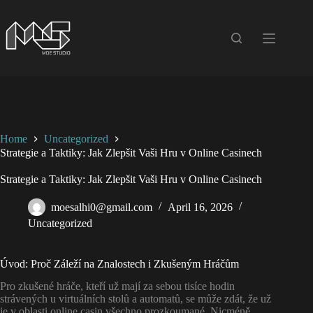
Skip
to
content
Home
Uncategorized
Strategie a Taktiky: Jak Zlepšit Vaši Hru v Online Casinech
Strategie a Taktiky: Jak Zlepšit Vaši Hru v Online Casinech
moesalhi0@gmail.com
April 16, 2026
Uncategorized
Úvod: Proč Záleží na Znalostech i Zkušeným Hráčům
Pro zkušené hráče, kteří už mají za sebou tisíce hodin
strávených u virtuálních stolů a automatů, se může zdát, že už
je v oblasti online casin všechno prozkoumané. Nicméně,