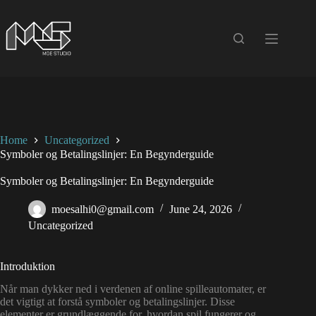
Skip
to
content
Home
Uncategorized
Symboler og Betalingslinjer: En Begynderguide
Symboler og Betalingslinjer: En Begynderguide
moesalhi0@gmail.com
June 24, 2026
Uncategorized
Introduktion
Når man dykker ned i verdenen af online spilleautomater, er
det vigtigt at forstå symboler og betalingslinjer. Disse
elementer er grundlæggende for, hvordan spil fungerer og