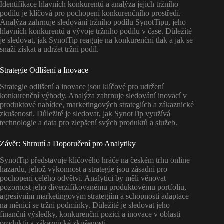
Identifikace hlavních konkurentů a analýza jejich tržního
podílu je klíčová pro pochopení konkurenčního prostředí.
Analýza zahrnuje sledování tržního podílu SynotTipu, jeho
hlavních konkurentů a vývoje tržního podílu v čase. Důležité
je sledovat, jak SynotTip reaguje na konkurenční tlak a jak se
snaží získat a udržet tržní podíl.
Strategie Odlišení a Inovace
Strategie odlišení a inovace jsou klíčové pro udržení
konkurenční výhody. Analýza zahrnuje sledování inovací v
produktové nabídce, marketingových strategiích a zákaznické
zkušenosti. Důležité je sledovat, jak SynotTip využívá
technologie a data pro zlepšení svých produktů a služeb.
Závěr: Shrnutí a Doporučení pro Analytiky
SynotTip představuje klíčového hráče na českém trhu online
hazardu, jehož výkonnost a strategie jsou zásadní pro
pochopení celého odvětví. Analytici by měli věnovat
pozornost jeho diverzifikovanému produktovému portfoliu,
agresivním marketingovým strategiím a schopnosti adaptace
na měnící se tržní podmínky. Důležité je sledovat jeho
finanční výsledky, konkurenční pozici a inovace v oblasti
produktů a zákaznické zkušenosti.