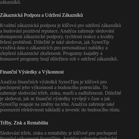
zákazníků.
Zákaznická Podpora a Udržení Zákazníků
Kvalitní zákaznická podpora je klíčová pro udržení zákazníků
a budování pozitivní reputace. Analýza zahrnuje sledování
dostupnosti zákaznické podpory, rychlosti reakce a kvality
řešení problémů. Důležité je také sledovat, jak SynotTip
využívá data o zákaznících pro personalizaci nabídky a
zlepšení zákaznické zkušenosti. Programy loajality a
bonusové programy hrají důležitou roli v udržení zákazníků.
Finanční Výsledky a Výkonnost
Analýza finančních výsledků SynotTipu je klíčová pro
pochopení jeho výkonnosti a budoucího potenciálu. To
zahrnuje sledování tržeb, zisku, marží a zadluženosti. Důležité
je sledovat, jak se finanční výsledky vyvíjejí v čase a jak
SynotTip reaguje na změny na trhu. Analýza zahrnuje také
posouzení efektivnosti nákladů a investic do budoucího růstu.
Tržby, Zisk a Rentabilita
Sledování tržeb, zisku a rentability je klíčové pro pochopení
finanční výkonnosti SynotTipu. Analýza zahrnuje sledování