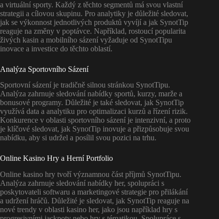
a virtuální sporty. Každý z těchto segmentů má svou vlastní
strategii a cílovou skupinu. Pro analytiky je důležité sledovat,
jak se výkonnost jednotlivých produktů vyvíjí a jak SynotTip
reaguje na změny v poptávce. Například, rostoucí popularita
živých kasin a mobilního sázení vyžaduje od SynotTipu
inovace a investice do těchto oblastí.
Analýza Sportovního Sázení
Sportovní sázení je tradičně silnou stránkou SynotTipu.
Analýza zahrnuje sledování nabídky sportů, kurzy, marže a
bonusové programy. Důležité je také sledovat, jak SynotTip
využívá data a analytiku pro optimalizaci kurzů a řízení rizik.
Konkurence v oblasti sportovního sázení je intenzivní, a proto
je klíčové sledovat, jak SynotTip inovuje a přizpůsobuje svou
nabídku, aby si udržel a posílil svou pozici na trhu.
Online Kasino Hry a Herní Portfolio
Online kasino hry tvoří významnou část příjmů SynotTipu.
Analýza zahrnuje sledování nabídky her, spolupráci s
poskytovateli softwaru a marketingové strategie pro přilákání
a udržení hráčů. Důležité je sledovat, jak SynotTip reaguje na
nové trendy v oblasti kasino her, jako jsou například hry s
progresivními jackpoty nebo hry s tématikou. Spolupráce s