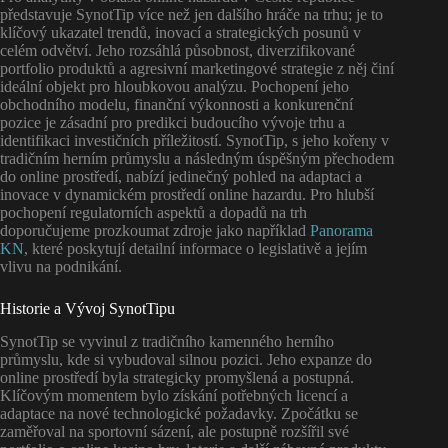
představuje SynotTip více než jen dalšího hráče na trhu; je to
klíčový ukazatel trendů, inovací a strategických posunů v
celém odvětví. Jeho rozsáhlá působnost, diverzifikované
portfolio produktů a agresivní marketingové strategie z něj činí
ideální objekt pro hloubkovou analýzu. Pochopení jeho
obchodního modelu, finanční výkonnosti a konkurenční
pozice je zásadní pro predikci budoucího vývoje trhu a
identifikaci investičních příležitostí. SynotTip, s jeho kořeny v
tradičním herním průmyslu a následným úspěšným přechodem
do online prostředí, nabízí jedinečný pohled na adaptaci a
inovace v dynamickém prostředí online hazardu. Pro hlubší
pochopení regulatorních aspektů a dopadů na trh
doporučujeme prozkoumat zdroje jako například
Panorama
KN
, které poskytují detailní informace o legislativě a jejím
vlivu na podnikání.
Historie a Vývoj SynotTipu
SynotTip se vyvinul z tradičního kamenného herního
průmyslu, kde si vybudoval silnou pozici. Jeho expanze do
online prostředí byla strategicky promyšlená a postupná.
Klíčovým momentem bylo získání potřebných licencí a
adaptace na nové technologické požadavky. Zpočátku se
zaměřoval na sportovní sázení, ale postupně rozšířil své