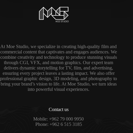
At Moe Studio, we specialize in creating high-quality film and
commercial content that captivates and engages audiences. We
combine creativity and technology to produce stunning visuals
through CGI, VFX, and motion graphics. Our expert team
delivers dynamic storytelling for TV, film, and advertising,
ensuring every project leaves a lasting impact. We also offer
professional graphic design, 3D modeling, and photography to
bring your brand’s vision to life. At Moe Studio, we turn ideas
into powerful visual experiences.
Contact us
Mobile: +962 79 000 9950
Phone: +962 6 515 3185