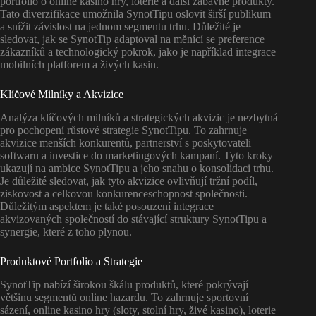
portfolio o online kasino hry, loterie a další zábavné produkty.
Tato diverzifikace umožnila SynotTipu oslovit širší publikum
a snížit závislost na jednom segmentu trhu. Důležité je
sledovat, jak se SynotTip adaptoval na měnící se preference
zákazníků a technologický pokrok, jako je například integrace
mobilních platforem a živých kasin.
Klíčové Milníky a Akvizice
Analýza klíčových milníků a strategických akvizic je nezbytná
pro pochopení růstové strategie SynotTipu. To zahrnuje
akvizice menších konkurentů, partnerství s poskytovateli
softwaru a investice do marketingových kampaní. Tyto kroky
ukazují na ambice SynotTipu a jeho snahu o konsolidaci trhu.
Je důležité sledovat, jak tyto akvizice ovlivňují tržní podíl,
ziskovost a celkovou konkurenceschopnost společnosti.
Důležitým aspektem je také posouzení integrace
akvizovaných společností do stávající struktury SynotTipu a
synergie, které z toho plynou.
Produktové Portfolio a Strategie
SynotTip nabízí širokou škálu produktů, které pokrývají
většinu segmentů online hazardu. To zahrnuje sportovní
sázení, online kasino hry (sloty, stolní hry, živé kasino), loterie