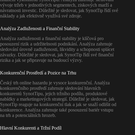
vývoje tržeb v jednotlivých segmentech, ziskových marží a
návratnosti investic. Důležité je sledovat, jak SynotTip řídí své
náklady a jak efektivně využívá své zdroje.
Analýza Zadluženosti a Finanční Stability
Analýza zadluženosti a finanční stability je klíčová pro
posouzení rizik a udržitelnosti podnikání. Analýza zahrnuje
sledování úrovně zadluženosti, likvidity a schopnosti splácet
závazky. Důležité je sledovat, jak SynotTip řídí své finanční
rizika a jak se připravuje na budoucí výzvy.
Konkurenční Prostředí a Pozice na Trhu
Český trh online hazardu je vysoce konkurenční. Analýza
konkurenčního prostředí zahrnuje sledování hlavních
konkurentů SynotTipu, jejich tržního podílu, produktové
nabídky a marketingových strategií. Důležité je sledovat, jak
SynotTip reaguje na konkurenční tlak a jak se snaží odlišit od
konkurence. Analýza zahrnuje také posouzení bariér vstupu
na trh a potenciálních hrozeb.
Hlavní Konkurenti a Tržní Podíl