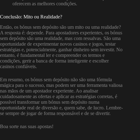
oferecem as melhores condições.
Conclusão: Mito ou Realidade?
Então, os bónus sem depósito são um mito ou uma realidade?
A resposta é: depende. Para apostadores experientes, os bónus
sem depósito são uma realidade, mas com ressalvas. São uma
oportunidade de experimentar novos casinos e jogos, testar
estratégias e, potencialmente, ganhar dinheiro sem investir. No
entanto, é fundamental ler e compreender os termos e
condições, gerir a banca de forma inteligente e escolher
casinos confiáveis.
Em resumo, os bónus sem depósito não são uma fórmula
mágica para o sucesso, mas podem ser uma ferramenta valiosa
nas mãos de um apostador experiente. Ao analisar
cuidadosamente as ofertas e aplicar as estratégias corretas, é
possível transformar um bónus sem depósito numa
oportunidade real de diversão e, quem sabe, de lucro. Lembre-
se sempre de jogar de forma responsável e de se divertir.
Boa sorte nas suas apostas!