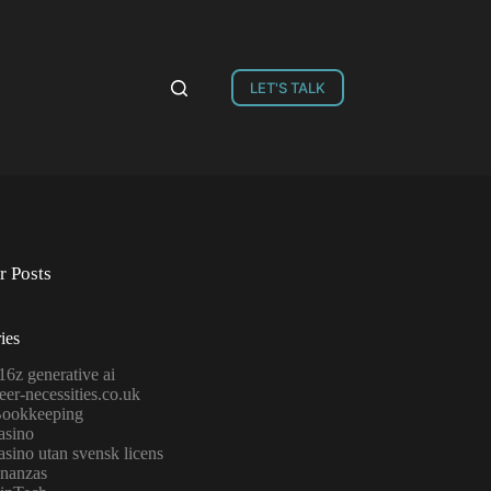
LET'S TALK
r Posts
ies
16z generative ai
eer-necessities.co.uk
ookkeeping
asino
asino utan svensk licens
inanzas