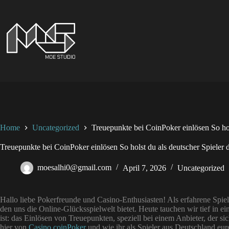
Skip
to
content
Home
Uncategorized
Treuepunkte bei CoinPoker einlösen So ho
Treuepunkte bei CoinPoker einlösen So holst du als deutscher Spiele
moesalhi0@gmail.com
April 7, 2026
Uncategorized
Hallo liebe Pokerfreunde und Casino-Enthusiasten! Als erfahrene Spieler 
den uns die Online-Glücksspielwelt bietet. Heute tauchen wir tief in ei
ist: das Einlösen von Treuepunkten, speziell bei einem Anbieter, der si
hier von
Casino coinPoker
und wie ihr als Spieler aus Deutschland eur