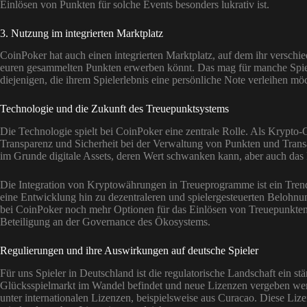
Einlösen von Punkten für solche Events besonders lukrativ ist.
3. Nutzung im integrierten Marktplatz
CoinPoker hat auch einen integrierten Marktplatz, auf dem ihr verschi
euren gesammelten Punkten erwerben könnt. Das mag für manche Spiele
diejenigen, die ihrem Spielerlebnis eine persönliche Note verleihen möch
Technologie und die Zukunft des Treuepunktsystems
Die Technologie spielt bei CoinPoker eine zentrale Rolle. Als Krypto-C
Transparenz und Sicherheit bei der Verwaltung von Punkten und Transak
im Grunde digitale Assets, deren Wert schwanken kann, aber auch das P
Die Integration von Kryptowährungen in Treueprogramme ist ein Trend, 
eine Entwicklung hin zu dezentraleren und spielergesteuerten Belohnu
bei CoinPoker noch mehr Optionen für das Einlösen von Treuepunkten b
Beteiligung an der Governance des Ökosystems.
Regulierungen und ihre Auswirkungen auf deutsche Spieler
Für uns Spieler in Deutschland ist die regulatorische Landschaft ein 
Glücksspielmarkt im Wandel befindet und neue Lizenzen vergeben wer
unter internationalen Lizenzen, beispielsweise aus Curacao. Diese Liz