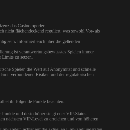
zenz das Casino operiert.
 nicht flächendeckend reguliert, was sowohl Vor- als
ig sein. Informiert euch über die geltenden
erung ist verantwortungsbewusstes Spielen immer
e Limits zu setzen.
tsche Spieler, die Wert auf Anonymität und schnelle
er damit verbundenen Risiken und der regulatorischen
ltet ihr folgende Punkte beachten:
hr Punkte und desto höher steigt euer VIP-Status.
 den nächsten VIP-Level zu erreichen und von höheren
umwandelt, achtet auf die aktuellen Umwandlungsraten