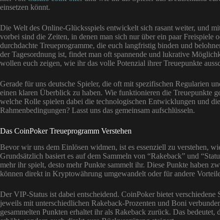
einsetzen könnt.
Die Welt des Online-Glücksspiels entwickelt sich rasant weiter, und mi
vorbei sind die Zeiten, in denen man sich nur über ein paar Freispiele
durchdachte Treueprogramme, die euch langfristig binden und belohn
der Tagesordnung ist, findet man oft spannende und lukrative Möglichke
wollen euch zeigen, wie ihr das volle Potenzial ihrer Treuepunkte aus
Gerade für uns deutsche Spieler, die oft mit spezifischen Regularien un
einen klaren Überblick zu haben. Wie funktionieren die Treuepunkte 
welche Rolle spielen dabei die technologischen Entwicklungen und die
Rahmenbedingungen? Lasst uns das gemeinsam aufschlüsseln.
Das CoinPoker Treueprogramm Verstehen
Bevor wir uns dem Einlösen widmen, ist es essenziell zu verstehen, w
Grundsätzlich basiert es auf dem Sammeln von “Rakeback” und “Status
mehr ihr spielt, desto mehr Punkte sammelt ihr. Diese Punkte haben z
können direkt in Kryptowährung umgewandelt oder für andere Vorteil
Der VIP-Status ist dabei entscheidend. CoinPoker bietet verschiedene
jeweils mit unterschiedlichen Rakeback-Prozenten und Boni verbunden 
gesammelten Punkten erhaltet ihr als Rakeback zurück. Das bedeutet, 