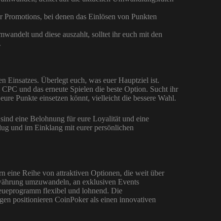
r Promotions, bei denen das Einlösen von Punkten
andelt und diese auszahlt, solltet ihr euch mit den
.
en Einsatzes. Überlegt euch, was euer Hauptziel ist.
 CPC und das erneute Spielen die beste Option. Sucht ihr
ure Punkte einsetzen könnt, vielleicht die bessere Wahl.
 sind eine Belohnung für eure Loyalität und eine
klug und im Einklang mit eurer persönlichen
n eine Reihe von attraktiven Optionen, die weit über
owährung umzuwandeln, an exklusiven Events
reueprogramm flexibel und lohnend. Die
en positionieren CoinPoker als einen innovativen