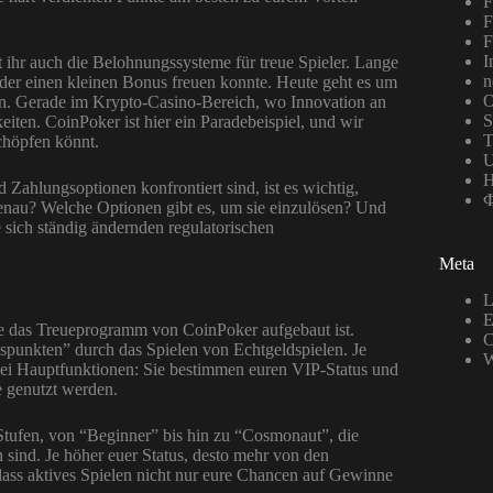
F
F
F
I
t ihr auch die Belohnungssysteme für treue Spieler. Lange
n
 oder einen kleinen Bonus freuen konnte. Heute geht es um
O
en. Gerade im Krypto-Casino-Bereich, wo Innovation an
S
iten. CoinPoker ist hier ein Paradebeispiel, und wir
T
schöpfen könnt.
U
Н
d Zahlungsoptionen konfrontiert sind, ist es wichtig,
Ф
genau? Welche Optionen gibt es, um sie einzulösen? Und
 sich ständig ändernden regulatorischen
Meta
L
E
ie das Treueprogramm von CoinPoker aufgebaut ist.
C
punkten” durch das Spielen von Echtgeldspielen. Je
W
wei Hauptfunktionen: Sie bestimmen euren VIP-Status und
e genutzt werden.
 Stufen, von “Beginner” bis hin zu “Cosmonaut”, die
sind. Je höher euer Status, desto mehr von den
dass aktives Spielen nicht nur eure Chancen auf Gewinne