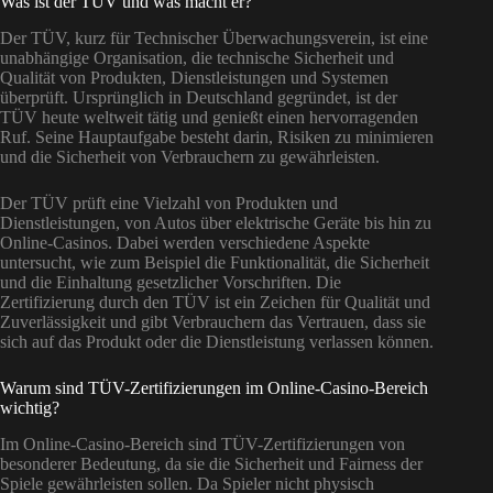
Was ist der TÜV und was macht er?
Der TÜV, kurz für Technischer Überwachungsverein, ist eine
unabhängige Organisation, die technische Sicherheit und
Qualität von Produkten, Dienstleistungen und Systemen
überprüft. Ursprünglich in Deutschland gegründet, ist der
TÜV heute weltweit tätig und genießt einen hervorragenden
Ruf. Seine Hauptaufgabe besteht darin, Risiken zu minimieren
und die Sicherheit von Verbrauchern zu gewährleisten.
Der TÜV prüft eine Vielzahl von Produkten und
Dienstleistungen, von Autos über elektrische Geräte bis hin zu
Online-Casinos. Dabei werden verschiedene Aspekte
untersucht, wie zum Beispiel die Funktionalität, die Sicherheit
und die Einhaltung gesetzlicher Vorschriften. Die
Zertifizierung durch den TÜV ist ein Zeichen für Qualität und
Zuverlässigkeit und gibt Verbrauchern das Vertrauen, dass sie
sich auf das Produkt oder die Dienstleistung verlassen können.
Warum sind TÜV-Zertifizierungen im Online-Casino-Bereich
wichtig?
Im Online-Casino-Bereich sind TÜV-Zertifizierungen von
besonderer Bedeutung, da sie die Sicherheit und Fairness der
Spiele gewährleisten sollen. Da Spieler nicht physisch