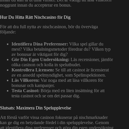
noggrant innan du accepterar en bonus.
Hur Du Hitta Rätt Nischcasino för Dig
För att dra full nytta av nischcasinon, bör du överväga
följande:
Identifiera Dina Preferenser:
Vilka spel gillar du
mest? Vilka betalningsmetoder föredrar du? Vilken typ
av bonusar är viktigast för dig?
Gör Din Egen Undersökning:
Läs recensioner, jämför
olika casinon och kolla in spelutbudet.
Kontrollera Licensen:
Se till att casinot är licensierat
av en ansedd spelmyndighet, som Spelinspektionen.
Läs Villkoren:
Var noga med att läsa villkoren för
bonusar och kampanjer.
Testa Casinot:
Börja med en liten insättning för att
testa casinot och se om det passar dig.
Slutsats: Maximera Din Spelupplevelse
Att förstå varför vissa casinon fokuserar på nischmarknader
kan ge dig en betydande fördel i din spelupplevelse. Genom
att identifiera dina preferenser och göra din egen undersökning