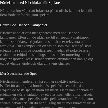
Fördelarna med Nischfokus för Spelare
När ett casino väljer att fokusera på en nisch, kan det leda till
flera fördelar för dig som spelare:
Bättre Bonusar och Kampanjer
Nischcasinon är ofta mer generösa med bonusar och
kampanjer. Eftersom de riktar sig till en specifik målgrupp,
kan de skräddarsy erbjudanden som är mer relevanta och
attraktiva. Till exempel kan ett casino som fokuserar på slots
erbjuda free spins på populära spel, medan ett pokerbaserat
casino kan erbjuda insättningsbonusar eller turneringar med
höga prispotter. Dessa skräddarsydda erbjudanden kan ge dig
ett betydande värde och öka dina vinstchanser.
Mer Specialiserade Spel
Nischcasinon tenderar att ha ett mer selektivt spelutbud.
Istället för att erbjuda hundratals spel, fokuserar de på att
erbjuda de bästa spelen inom sin nisch. Detta kan innebära att
erbjuda en större variation av ett visst spel, eller att samarbeta
med mindre, mer specialiserade spelleverantörer. För dig som
spelare betyder det att du har tillgång till ett mer kuraterat urval
av spel, vilket kan leda till en mer engagerande och