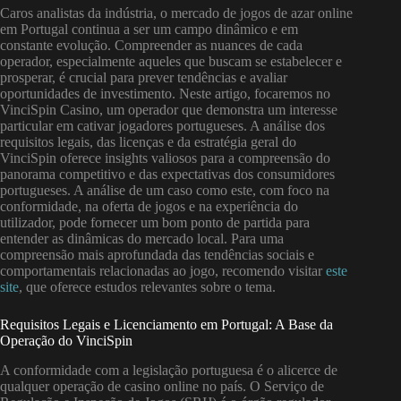
Caros analistas da indústria, o mercado de jogos de azar online
em Portugal continua a ser um campo dinâmico e em
constante evolução. Compreender as nuances de cada
operador, especialmente aqueles que buscam se estabelecer e
prosperar, é crucial para prever tendências e avaliar
oportunidades de investimento. Neste artigo, focaremos no
VinciSpin Casino, um operador que demonstra um interesse
particular em cativar jogadores portugueses. A análise dos
requisitos legais, das licenças e da estratégia geral do
VinciSpin oferece insights valiosos para a compreensão do
panorama competitivo e das expectativas dos consumidores
portugueses. A análise de um caso como este, com foco na
conformidade, na oferta de jogos e na experiência do
utilizador, pode fornecer um bom ponto de partida para
entender as dinâmicas do mercado local. Para uma
compreensão mais aprofundada das tendências sociais e
comportamentais relacionadas ao jogo, recomendo visitar
este
site
, que oferece estudos relevantes sobre o tema.
Requisitos Legais e Licenciamento em Portugal: A Base da
Operação do VinciSpin
A conformidade com a legislação portuguesa é o alicerce de
qualquer operação de casino online no país. O Serviço de