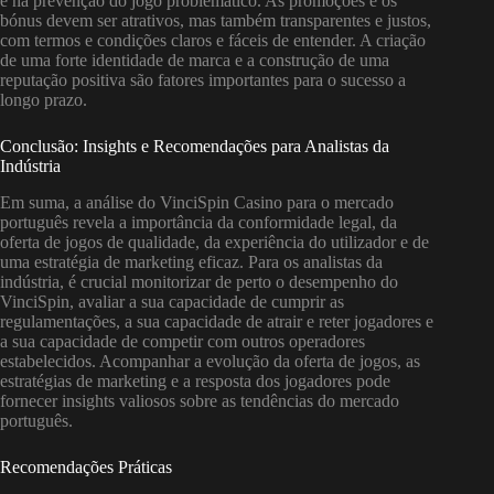
e na prevenção do jogo problemático. As promoções e os
bónus devem ser atrativos, mas também transparentes e justos,
com termos e condições claros e fáceis de entender. A criação
de uma forte identidade de marca e a construção de uma
reputação positiva são fatores importantes para o sucesso a
longo prazo.
Conclusão: Insights e Recomendações para Analistas da
Indústria
Em suma, a análise do VinciSpin Casino para o mercado
português revela a importância da conformidade legal, da
oferta de jogos de qualidade, da experiência do utilizador e de
uma estratégia de marketing eficaz. Para os analistas da
indústria, é crucial monitorizar de perto o desempenho do
VinciSpin, avaliar a sua capacidade de cumprir as
regulamentações, a sua capacidade de atrair e reter jogadores e
a sua capacidade de competir com outros operadores
estabelecidos. Acompanhar a evolução da oferta de jogos, as
estratégias de marketing e a resposta dos jogadores pode
fornecer insights valiosos sobre as tendências do mercado
português.
Recomendações Práticas