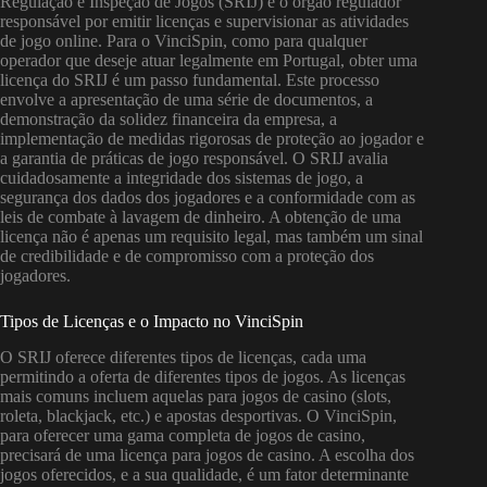
Regulação e Inspeção de Jogos (SRIJ) é o órgão regulador
responsável por emitir licenças e supervisionar as atividades
de jogo online. Para o VinciSpin, como para qualquer
operador que deseje atuar legalmente em Portugal, obter uma
licença do SRIJ é um passo fundamental. Este processo
envolve a apresentação de uma série de documentos, a
demonstração da solidez financeira da empresa, a
implementação de medidas rigorosas de proteção ao jogador e
a garantia de práticas de jogo responsável. O SRIJ avalia
cuidadosamente a integridade dos sistemas de jogo, a
segurança dos dados dos jogadores e a conformidade com as
leis de combate à lavagem de dinheiro. A obtenção de uma
licença não é apenas um requisito legal, mas também um sinal
de credibilidade e de compromisso com a proteção dos
jogadores.
Tipos de Licenças e o Impacto no VinciSpin
O SRIJ oferece diferentes tipos de licenças, cada uma
permitindo a oferta de diferentes tipos de jogos. As licenças
mais comuns incluem aquelas para jogos de casino (slots,
roleta, blackjack, etc.) e apostas desportivas. O VinciSpin,
para oferecer uma gama completa de jogos de casino,
precisará de uma licença para jogos de casino. A escolha dos
jogos oferecidos, e a sua qualidade, é um fator determinante