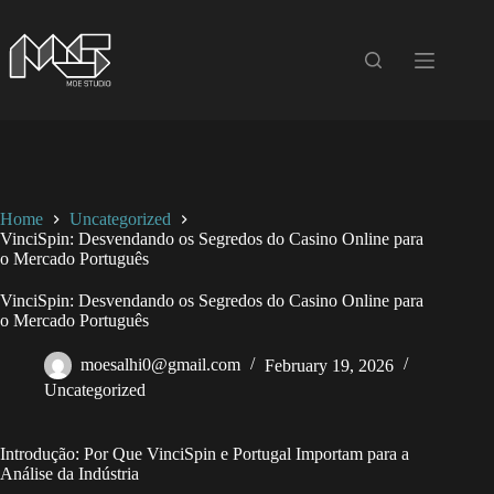
Skip
to
content
Home
Uncategorized
VinciSpin: Desvendando os Segredos do Casino Online para
o Mercado Português
VinciSpin: Desvendando os Segredos do Casino Online para
o Mercado Português
moesalhi0@gmail.com
February 19, 2026
Uncategorized
Introdução: Por Que VinciSpin e Portugal Importam para a
Análise da Indústria