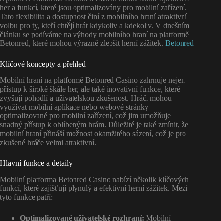
her a funkcí, které jsou optimalizovány pro mobilní zařízení.
Tato flexibilita a dostupnost činí z mobilního hraní atraktivní
volbu pro ty, kteří chtějí hrát kdykoliv a kdekoliv. V dnešním
článku se podíváme na výhody mobilního hraní na platformě
Betonred, které mohou výrazně zlepšit herní zážitek.
Betonred
Klíčové koncepty a přehled
Mobilní hraní na platformě Betonred Casino zahrnuje nejen
přístup k široké škále her, ale také inovativní funkce, které
zvyšují pohodlí a uživatelskou zkušenost. Hráči mohou
využívat mobilní aplikace nebo webové stránky
optimalizované pro mobilní zařízení, což jim umožňuje
snadný přístup k oblíbeným hrám. Důležité je také zmínit, že
mobilní hraní přináší možnost okamžitého sázení, což je pro
zkušené hráče velmi atraktivní.
Hlavní funkce a detaily
Mobilní platforma Betonred Casino nabízí několik klíčových
funkcí, které zajišťují plynulý a efektivní herní zážitek. Mezi
tyto funkce patří:
Optimalizované uživatelské rozhraní:
Mobilní