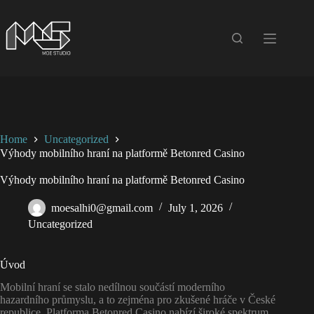
Skip
to
content
Home
Uncategorized
Výhody mobilního hraní na platformě Betonred Casino
Výhody mobilního hraní na platformě Betonred Casino
moesalhi0@gmail.com
July 1, 2026
Uncategorized
Úvod
Mobilní hraní se stalo nedílnou součástí moderního
hazardního průmyslu, a to zejména pro zkušené hráče v České
republice. Platforma Betonred Casino nabízí široké spektrum