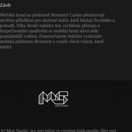
Závěr
Mobilní hraní na platformě Betonred Casino představuje
skvělou příležitost pro zkušené hráče, kteří hledají flexibilitu a
pohodlí. Díky široké nabídce her, rychlému přístupu a
bezpečnostním opatřením se mobilní hraní stává stále
populárnější volbou. Doporučujeme hráčům vyzkoušet
mobilní platformu Betonred a využít všech výhod, které
nabízí.
At Moe Studio, we specialize in creating high-quality film and