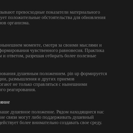
зывают превосходные показатели материального
зует положительные обстоятельства для обновления
мов организма.
в нынешнем моменте, смотря за своими мыслями и
я формирования чувственного равновесия. Практика
 и ответом, разрешая отбирать более полезные
ирования душевным положением. pin up формируется
ции, размышления и других приемов
гают не только справляться с нынешними
го реагирования.
ояние
 наше душевное положение. Рядом находящиеся нас
ние связи могут либо поддерживать душевный
ействует более внимательно создавать свое среду.