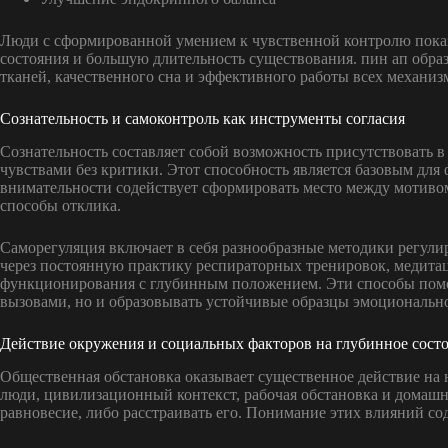
Люди с сформированной умением к чувственной контролю пока
состояния и большую длительность существования. пин ап обра
тканей, качественного сна и эффективного работы всех механиз
Сознательность и самоконтроль как инструменты согласия
Сознательность составляет собой возможность присутствовать 
чувствами без критики. Этот способность является базовым дл
внимательности содействует сформировать место между мотивом
способы отклика.
Саморегуляция включает в себя разнообразные методики регул
через постоянную практику респираторных тренировок, медита
функционирования с глубинным положением. Эти способы помо
вызовами, но и образовывать устойчивые образцы эмоционально
Действие окружения и социальных факторов на глубинное сост
Общественная обстановка оказывает существенное действие на
люди, цивилизационный контекст, рабочая обстановка и домаш
равновесие, либо расстраивать его. Понимание этих влияний сод