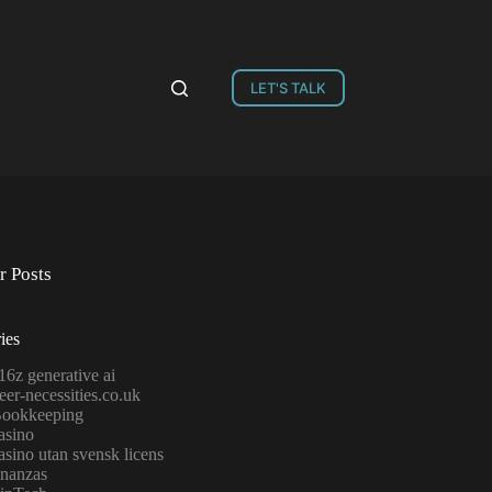
LET'S TALK
r Posts
ies
16z generative ai
eer-necessities.co.uk
ookkeeping
asino
asino utan svensk licens
inanzas