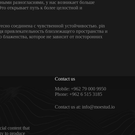
ными разногласиями, у нас возникает больше
Это открывает путь к более целостной и
есно соединена с чувственной устойчивостью. pin
дя привлекательность близлежащего пространства и
о блаженства, которое не зависит от посторонних
Contact us
Mobile: +962 79 000 9950
Phone: +962 6 515 3185
Contact us at: info@moestud.io
ial content that
gy to produce