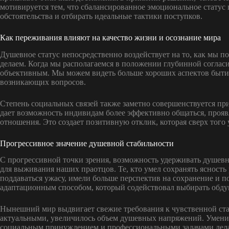
мотивируется тем, что сбалансированное эмоциональное статус 
обстоятельства и отбирать идеальные тактики поступков.
Как переживания влияют на качество жизни и осознание мира
Душевное статус непосредственно воздействует на то, как мы 
делаем. Когда мы располагаемся в положении глубинной согласи
объективным. Мы можем видеть больше хороших аспектов быти
возникающих вопросов.
Степень социальных связей также заметно совершенствуется пр
дает возможность индивидам более эффективно общаться, прояв
отношения. Это создает позитивную отклик, которая сверх того
Прогрессивное значение душевной стабильности
С прогрессивной точки зрения, возможность удерживать душе
для выживания наших праотцов. Те, кто умел сохранять ясност
поддаваться ужасу, имели больше перспектив на сохранение и п
адаптационным способом, который содействовал выбирать обду
Нынешний мир выдвигает свежие требования к чувственной ста
актуальными, увеличилось объем душевных напряжений. Умение
социальным принуждением и профессиональными задачами дел