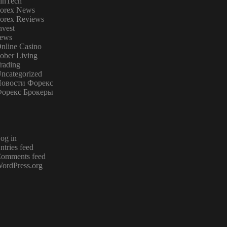
inTech
orex News
orex Reviews
nvest
ews
nline Casino
ober Living
rading
ncategorized
овости Форекс
орекс Брокеры
og in
ntries feed
omments feed
ordPress.org