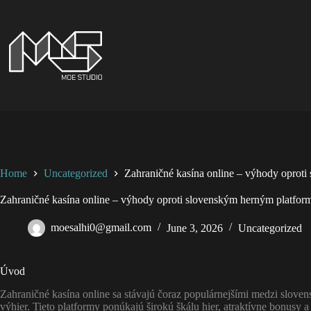
Skip
to
content
Home
Uncategorized
Zahraničné kasína online – výhody oprot
Zahraničné kasína online – výhody oproti slovenským herným platfo
moesalhi0@gmail.com
June 3, 2026
Uncategorized
Úvod
Zahraničné kasína online sa stávajú čoraz populárnejšími medzi slove
výhier. Tieto platformy ponúkajú širokú škálu hier, atraktívne bonusy