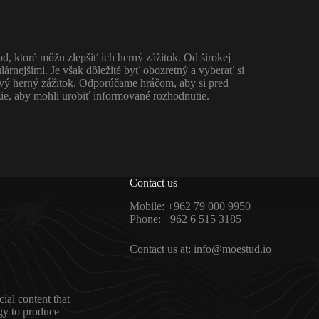
 ktoré môžu zlepšiť ich herný zážitok. Od širokej
lárnejšími. Je však dôležité byť obozretný a vyberať si
rový herný zážitok. Odporúčame hráčom, aby si pred
zie, aby mohli urobiť informované rozhodnutie.
Contact us
Mobile: +962 79 000 9950
Phone: +962 6 515 3185
Contact us at: info@moestud.io
ial content that
gy to produce