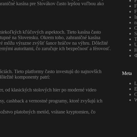
F
hraničné kasína pre Slovákov často lepšou voľbou ako
F
F
I
n
O
 niekoľkých kľúčových aspektoch. Tieto kasína často
S
dostupné na Slovensku. Okrem toho, zahraničné kasína
T
é môžu výrazne zvýšiť šance hráčov na výhru. Dôležité
U
ernými autoritami, čo zaručuje ich bezpečnosť a férovosť.
Н
Ф
ciách. Tieto platformy často investujú do najnovších
Meta
dôležité komponenty patrí:
L
E
r, od klasických stolových hier po moderné video
C
W
y, cashback a vernostné programy, ktoré zvyšujú ich
ožstvo platobných metód, vrátane kryptomien, čo