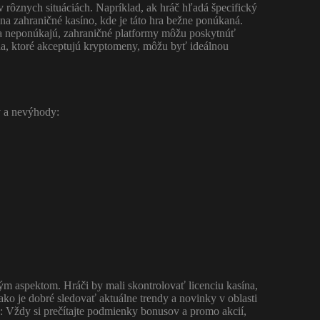
rôznych situáciách. Napríklad, ak hráč hľadá špecifický
 na zahraničné kasíno, kde je táto hra bežne ponúkaná.
na neponúkajú, zahraničné platformy môžu poskytnúť
ína, ktoré akceptujú kryptomeny, môžu byť ideálnou
y a nevýhody:
ým aspektom. Hráči by mali skontrolovať licenciu kasína,
ko je dobré sledovať aktuálne trendy a novinky v oblasti
p: Vždy si prečítajte podmienky bonusov a promo akcií,