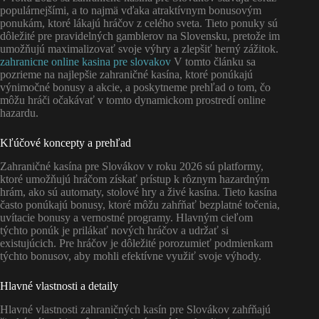
populárnejšími, a to najmä vďaka atraktívnym bonusovým
ponukám, ktoré lákajú hráčov z celého sveta. Tieto ponuky sú
dôležité pre pravidelných gamblerov na Slovensku, pretože im
umožňujú maximalizovať svoje výhry a zlepšiť herný zážitok.
zahranicne online kasina pre slovakov
V tomto článku sa
pozrieme na najlepšie zahraničné kasína, ktoré ponúkajú
výnimočné bonusy a akcie, a poskytneme prehľad o tom, čo
môžu hráči očakávať v tomto dynamickom prostredí online
hazardu.
Kľúčové koncepty a prehľad
Zahraničné kasína pre Slovákov v roku 2026 sú platformy,
ktoré umožňujú hráčom získať prístup k rôznym hazardným
hrám, ako sú automaty, stolové hry a živé kasína. Tieto kasína
často ponúkajú bonusy, ktoré môžu zahŕňať bezplatné točenia,
uvítacie bonusy a vernostné programy. Hlavným cieľom
týchto ponúk je prilákať nových hráčov a udržať si
existujúcich. Pre hráčov je dôležité porozumieť podmienkam
týchto bonusov, aby mohli efektívne využiť svoje výhody.
Hlavné vlastnosti a detaily
Hlavné vlastnosti zahraničných kasín pre Slovákov zahŕňajú