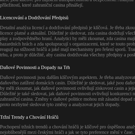
příležitostí, které zahraniční casina přinášejí.
Licencování a Dodržování Předpisů
Detailní analýza licencí a dodržování předpisů je klíčová. Je třeba zkou
licence platné a aktuální. Důležité je sledovat, zda casina dodržují vš
play a zodpovědného hraní. Analytici by měli zkoumat, zda casina maj
hazardních hrách a zda spolupracují s organizacemi, které se touto prob
reagují na stížnosti hráčů a jaké mají mechanismy pro řešení sporů. Tr
trhu, a proto je důležité, aby casina dodržovala všechny předpisy a po
Daňové Povinnosti a Dopady na Trh
Daňové povinnosti jsou dalším klíčovým aspektem. Je třeba analyzovat, j
daňového zatížení domácích casin. Důležité je sledovat, jaké jsou daňo
by měli zkoumat, jak daňové povinnosti ovlivňují ziskovost casin a jej
Důležité je také sledovat, jak daňové povinnosti ovlivňují konkurenci
zahraniční casina. Změny v daňové politice mohou mít zásadní dopad n
proto nezbytné sledovat tyto změny a analyzovat jejich dopady.
Tržní Trendy a Chování Hráčů
Pochopení tržních trendů a chování hráčů je klíčové pro úspěšnou analý
nejoblíbenější mezi českými hráči a jak se tyto preference mění v čase.