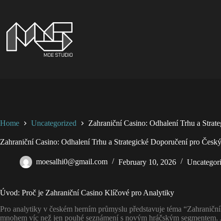
Skip
to
content
Home
Uncategorized
Zahraniční Casino: Odhalení Trhu a Stra
Zahraniční Casino: Odhalení Trhu a Strategické Doporučení pro Česk
moesalhi0@gmail.com
February 10, 2026
Uncategor
Úvod: Proč je Zahraniční Casino Klíčové pro Analytiky
Pro analytiky v českém herním průmyslu představuje téma “Zahraniční 
mnohem víc než jen pouhé seznámení s novým hráčským segmentem. Jde