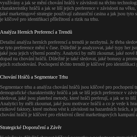
využívány a jak se mění chování hráčů v závislosti na těchto technolog
charakteristiky hráčů a jak se liší jejich preference v závislosti na věku
jaké marketingové strategie používají zahraniční casina a jak jsou tyto
je klíčové pro identifikaci příležitostí a rizik na trhu.
Analýza Herních Preferencí a Trendů
Detailní analýza herních preferencí a trendů je nezbytná. Je třeba sledo
se tyto preference mění v čase. Důležité je analyzovat, jaké typy her jso
jaké jsou jejich výherní poměry. Analytici by měli zkoumat, jaké nové hr
dopad na chování hráčů. Důležité je také sledovat, jaké bonusy a promoa
jejich rozhodování. Pochopení těchto trendů je klíčové pro identifikaci p
Chování Hráčů a Segmentace Trhu
Segmentace trhu a analýza chování hráčů jsou klíčové pro pochopení tr
demografické charakteristiky hráčů a jak se liší jejich preference v závi
sledovat, jaké jsou platební metody, které hráči preferují, a jak se to li
Analytici by měli zkoumat, jaké jsou motivace hráčů a co je vede k hraní
rizikové faktory, které mohou vést k závislosti na hazardních hrách, a j
chování hráčů je klíčové pro efektivní cílení marketingových kampaní 
Strategické Doporučení a Závěr