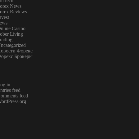
inTech
orex News
orex Reviews
nvest
ews
nline Casino
ober Living
rading
ncategorized
овости Форекс
орекс Брокеры
og in
ntries feed
omments feed
ordPress.org