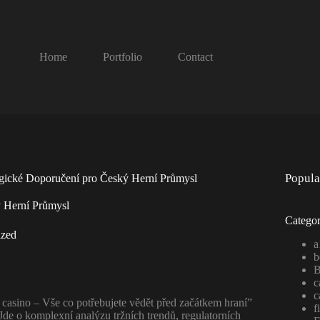
Home
Portfolio
Contact
Popula
tegické Doporučení pro Český Herní Průmysl
ý Herní Průmysl
Categor
ized
a
b
B
c
c
casino – Vše co potřebujete vědět před začátkem hraní”
f
 o komplexní analýzu tržních trendů, regulatorních