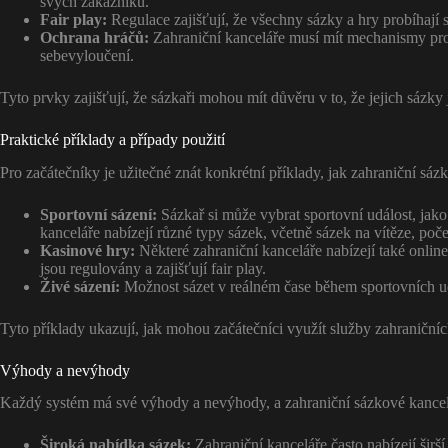
svých zákazníků.
Fair play:
Regulace zajišťují, že všechny sázky a hry probíhají s
Ochrana hráčů:
Zahraniční kanceláře musí mít mechanismy pro 
sebevyloučení.
Tyto prvky zajišťují, že sázkaři mohou mít důvěru v to, že jejich sázky
Praktické příklady a případy použití
Pro začátečníky je užitečné znát konkrétní příklady, jak zahraniční sáz
Sportovní sázení:
Sázkař si může vybrat sportovní událost, jako
kanceláře nabízejí různé typy sázek, včetně sázek na vítěze, počet
Kasinové hry:
Některé zahraniční kanceláře nabízejí také online
jsou regulovány a zajišťují fair play.
Živé sázení:
Možnost sázet v reálném čase během sportovních udá
Tyto příklady ukazují, jak mohou začátečníci využít služby zahraničníc
Výhody a nevýhody
Každý systém má své výhody a nevýhody, a zahraniční sázkové kancel
Široká nabídka sázek:
Zahraniční kanceláře často nabízejí širš