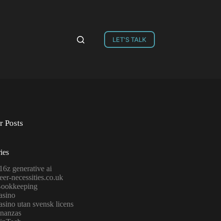
LET'S TALK
r Posts
ies
16z generative ai
eer-necessities.co.uk
ookkeeping
asino
asino utan svensk licens
inanzas