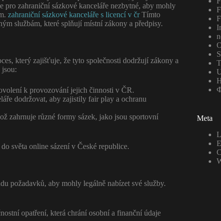
F
 je pro zahraniční sázkové kanceláře nezbytné, aby mohly
F
ům.
zahraniční sázkové kanceláře s licencí v čr
Tímto
F
ným službám, které splňují místní zákony a předpisy.
I
n
O
S
es, který zajišťuje, že tyto společnosti dodržují zákony a
T
 jsou:
U
Н
Ф
volení k provozování jejich činnosti v ČR.
áře dodržovat, aby zajistily fair play a ochranu
což zahrnuje různé formy sázek, jako jsou sportovní
Meta
L
E
do světa online sázení v České republice.
C
W
řadu požadavků, aby mohly legálně nabízet své služby.
tní opatření, která chrání osobní a finanční údaje