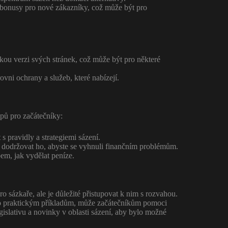
 bonusy pro nové zákazníky, což může být pro
kou verzi svých stránek, což může být pro některé
ovni ochrany a služeb, které nabízejí.
ipů pro začátečníky:
 s pravidly a strategiemi sázení.
a dodržovat ho, abyste se vyhnuli finančním problémům.
em, jak vydělat peníze.
o sázkaře, ale je důležité přistupovat k nim s rozvahou.
 praktickým příkladům, může začátečníkům pomoci
gislativu a novinky v oblasti sázení, aby bylo možné