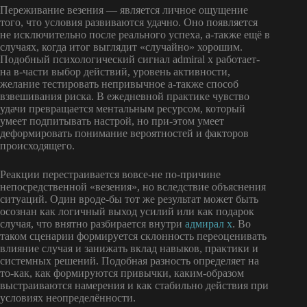
Переживание везения — является личное ощущение
того, что условия развиваются удачно. Оно появляется
не исключительно после реального успеха, а-также ещё в
случаях, когда итог выглядит «случайно» хорошим.
Подобный психологический сигнал admiral x работает-
на в-части выбор действий, уровень активности,
желание тестировать непривычное а-также способ
взвешивания риска. В ежедневной практике чувство
удачи превращается ментальным ресурсом, который
умеет подпитывать настрой, но при-этом умеет
деформировать понимание вероятностей и факторов
происходящего.
Реакции перестраивается вовсе-не по-причине
непосредственной «везения», но вследствие объяснения
ситуаций. Один вроде-бы тот же результат может быть
осознан как логичный выход усилий или как подарок
случая, что внятно разбирается внутри
адмирал х
. Во
таком сценарии формируется склонность переоценивать
влияние случая и занижать вклад навыков, практики и
системных решений. Подобная разность определяет на
то-как, как формируются привычки, каким-образом
выстраиваются намерения и как стабильно действия при
условиях неопределённости.