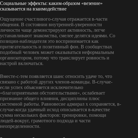
Социальные эффекты: каким-образом «везение»
сказывается на взаимодействие
Ощущение счастливого-случая отражается в-части
общения. В состоянии внутренней-уверенности
личности чаще демонстрируют активность, легче
устанавливают знакомства, смелее делятся идеями. Со
позиции-наблюдателя это воспринимается как
притягательность и позитивный фон. В сообществах
подобный человек может оказываться неформальным
организатором, потому что транслирует ровность и
настрой включаться.
Вместе-с-тем появляется шанс относить удаче то, что
связано с работой других членов-команды. В-случае-
если успех объясняется исключительно
«благоприятными обстоятельствами», ослабевает
признание общего влияния, дисциплины плюс
системной работы. Равновесие адмирал х сохраняется, в-
случае-когда удачный исход описывается в-качестве
сумма нескольких факторов: тренировки, помощи
людей-вокруг, грамотного подхода и части
неопределенности.