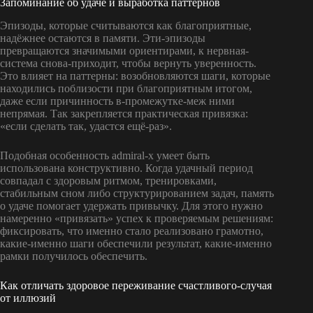
Запоминание об удаче и выработка паттернов
Эпизоды, которые считываются как благоприятные,
надёжнее остаются в памяти. Эти-эпизоды
превращаются значимыми ориентирами, к нервная-
система снова-приходит, чтобы вернуть уверенность.
Это влияет на паттерны: возобновляются шаги, которые
находились поблизости при благоприятным итогом,
даже если причинность в-промежутке-меж ними
непрямая. Так закрепляется практическая привязка:
«если сделать так, удастся ещё-раз».
Подобная особенность admiral-x умеет быть
использована конструктивно. Когда удачный период
совпадал с здоровым ритмом, тренировками,
стабильным сном либо структурированием задач, память
о удаче помогает удержать привычку. Для этого нужно
намеренно «привязать» успех к проверяемым решениям:
фиксировать, что именно стало реализовано грамотно,
какие-именно шаги обеспечили результат, какие-именно
рамки получилось обеспечить.
Как отличать здоровое переживание счастливого-случая
от иллюзий