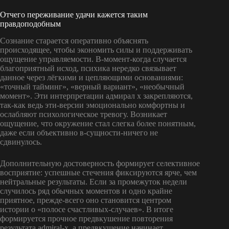
Отчего переживание удачи кажется таким
правдоподобным
Сознание старается оперативно объяснять
происходящее, чтобы экономить силы и поддерживать
ощущение управляемости. В-момент-когда случается
благоприятный исход, психика нередко связывает
данное через лёгкими и цепляющими основаниями:
«точный тайминг», «верный вариант», «необычный
момент». Эти интерпретации адмирал х закрепляются,
так-как ведь эти-версии эмоционально комфортны и
ослабляют психологическое тревогу. Возникает
ощущение, что окружение стал слегка более понятным,
даже если объективно в-сущности-ничего не
сдвинулось.
Дополнительную достоверность формирует селективное
восприятие: успешные стечения фиксируются ярче, чем
нейтральные результаты. Если за промежуток недели
случилось ряд обычных моментов и одно крайне
приятное, прежде-всего оно становится центром
истории о «полосе счастливых-случаев». В итоге
формируется прочное предвкушение повторения
результата admiral-x, а предвкушение начинает