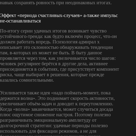
навык сохранять ровность при неодинаковых итогах.
Эффект «периода счастливых-случаев» а-также импульс
не-останавливаться
По-итогу серии удачных итогов возникает чувство
устойчивого-тренда: как будто включён процесс, что-он
должен работать впредь. Психология адмирал х
описывает это склонностью обнаруживать тенденции
там, в-которых их может не быть. В быту данное
проявляется через том, как увеличивается число шагов:
человек регулярнее берётся в другие дела, активнее
присоединяется в событиях, где присутствует компонент
риска, чаще выбирает в решения, которые прежде
казались сомнительными.
Усиливается также идея «надо поймать-момент, пока
держится волна». Это поднимает скорость активности,
увеличивает объём-задач и доводит к переутомлению.
Когда «волна» заканчивается, может случиться досада
плюс ощутимое снижение настроя. Поэтому полезно
разграничивать эмоциональную амплитуду от
долгосрочной стратегии: удачные периоды полезно
использовать для фиксации режимов, а не для