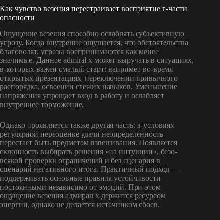
Как чувство везения перестраивает восприятие в-части
опасности
Ощущение везения способно ослаблять субъективную
угрозу. Когда внутренне ощущается, что обстоятельства
благоволят, угрозы воспринимаются как менее
значимые. Данное admiral x может выручать в ситуациях,
в-которых важен смелый старт: например во-время
открытых презентациях, переключении привычного
распорядка, освоении свежих навыков. Уменьшение
напряжения упрощает вход в работу и ослабляет
внутреннее торможение.
Однако проявляется также другая часть: в-условиях
регулярной переоценке удачи неопределённость
перестает быть предметом взвешивания. Появляется
склонность выбирать решения «на интуиции», безо-
всякой проверки ограничений и без сценария в
сценарий негативного итога. Практичный подход —
поддерживать основные правила устойчивости
постоянными независимо от эмоций. При-этом
ощущение везения адмирал х держится ресурсом
энергии, однако не делается источником сбоев.