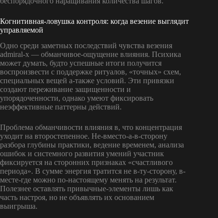
беспорядочного наращивания количества шагов.
Когнитивная-ловушка контроля: когда везение выглядит
управляемой
Одно среди заметных последствий чувства везения
admiral-x — обманчивое-ощущение влияния. Психика
может думать, будто успешные итоги получится
воспроизвести с поддержке ритуалов, «точных» схем,
специальных вещей а-также условий. Эти привязки
создают переживание защищенности и
упорядоченности, однако умеют фиксировать
неэффективные паттерны действий.
Проблема обманчивости влияния в, что концентрация
уходит на второстепенное. Не-вместо-а-в-сторону
разбора глубины практики, ведение временем, анализа
ошибок и системного развития умений участник
фиксируется на сторонних признаках «счастливого
периода». В сумме энергия тратится не в-ту-сторону, в-
месте-где можно по-настоящему менять на результат.
Полезнее оставлять привычные-элементы лишь как
часть настроя, но не объявлять их основанием
выигрыша.