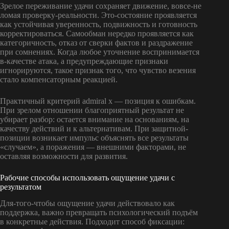
Зрелое переживание удачи сохраняет движение, вовсе-не
ломая проверку-реальности. Это-состояние проявляется
как устойчивая уверенность, подвижность и готовность
корректироваться. Самообман нередко проявляется как
категоричность, отказ от сверки фактов и раздражение
при сомнениях. Когда любое уточнение воспринимается
в-качестве атака, а предупреждающие признаки
игнорируются, такое признак того, что чувство везения
стало компенсаторным реакцией.
Практичный критерий admiral x — позиция к ошибкам.
При зрелом отношении благоприятный результат не
убирает разбор: остается внимание на основаниям, на
качеству действий и к альтернативам. При защитной-
позиции возникает импульс объяснять все результаты
«случаем», а поражения — внешними факторами, не
оставляя возможности для развития.
Рабочие способы использовать ощущение удачи с
результатом
Для-того-чтобы ощущение удачи действовало как
поддержка, важно превращать психологический подъём
в конкретные действия. Подходит способ фиксации: