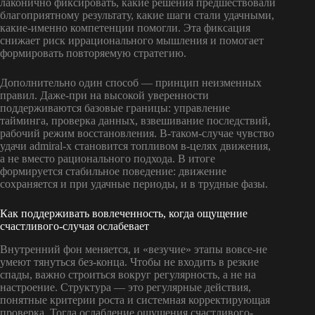
лаконично фиксировать, какие решения предшествовали
благоприятному результату, какие шаги стали удачными,
какие-именно компетенции помогли. Эта фиксация
снижает риск иррационального мышления и помогает
формировать повторяемую стратегию.
Дополнительно один способ — принцип неизменных
правил. Даже-при на высокой уверенности
поддерживаются базовые границы: управление
тайминга, проверка данных, взвешивание последствий,
рабочий режим восстановления. В-таком-случае чувство
удачи admiral-x становится топливом в-целях движения,
а не вместо рационального подхода. В итоге
формируется стабильное поведение: движение
сохраняется и при удачные периоды, и в трудные фазы.
Как поддерживать вовлеченность, когда ощущение
счастливого-случая ослабевает
Внутренний фон меняется, и «везучие» этапы вовсе-не
умеют тянуться без-конца. Чтобы не входить в резкие
спады, важно строиться вокруг регулярность, а не на
настроение. Структура — это регулярные действия,
понятные критерии роста и системная корректирующая
проверка. Тогда ослабление ощущения счастливого-