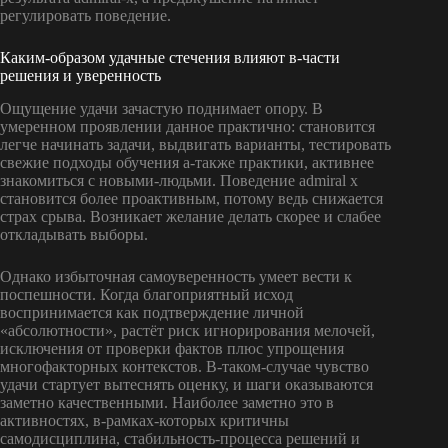
регулировать поведение.
Каким-образом удачные стечения влияют в-части
решения и уверенность
Ощущение удачи зачастую поднимает опору. В
умеренном проявлении данное практично: становится
легче начинать задачи, выдвигать варианты, тестировать
свежие подходы обучения а-также практики, активнее
знакомиться с новыми-людьми. Поведение admiral x
становится более проактивным, потому ведь снижается
страх срыва. Возникает желание делать скорее и слабее
откладывать выборы.
Однако избыточная самоуверенность умеет вести к
поспешности. Когда благоприятный исход
воспринимается как подтверждение личной
«абсолютности», растёт риск игнорирования мелочей,
исключения от проверки фактов плюс упрощения
многофакторных контекстов. В-таком-случае чувство
удачи стартует вытеснять оценку, и шаги оказываются
заметно качественными. Наиболее заметно это в
активностях, в-рамках-которых критичны
самодисциплина, стабильность-процесса решений и