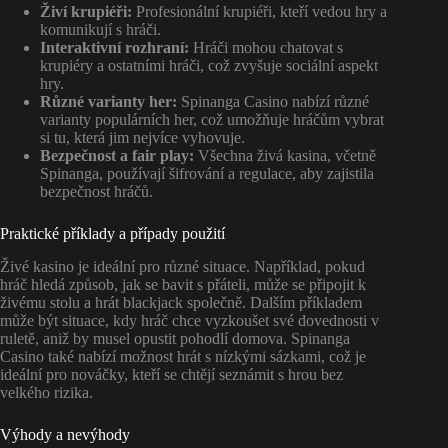
Živí krupiéři:
Profesionální krupiéři, kteří vedou hry a
komunikují s hráči.
Interaktivní rozhraní:
Hráči mohou chatovat s
krupiéry a ostatními hráči, což zvyšuje sociální aspekt
hry.
Různé varianty her:
Spinanga Casino nabízí různé
varianty populárních her, což umožňuje hráčům vybrat
si tu, která jim nejvíce vyhovuje.
Bezpečnost a fair play:
Všechna živá kasina, včetně
Spinanga, používají šifrování a regulace, aby zajistila
bezpečnost hráčů.
Praktické příklady a případy použití
Živé kasino je ideální pro různé situace. Například, pokud
hráč hledá způsob, jak se bavit s přáteli, může se připojit k
živému stolu a hrát blackjack společně. Dalším příkladem
může být situace, kdy hráč chce vyzkoušet své dovednosti v
ruletě, aniž by musel opustit pohodlí domova. Spinanga
Casino také nabízí možnost hrát s nízkými sázkami, což je
ideální pro nováčky, kteří se chtějí seznámit s hrou bez
velkého rizika.
Výhody a nevýhody