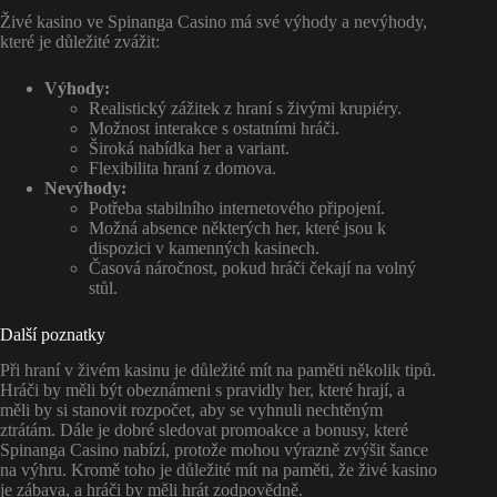
Živé kasino ve Spinanga Casino má své výhody a nevýhody,
které je důležité zvážit:
Výhody:
Realistický zážitek z hraní s živými krupiéry.
Možnost interakce s ostatními hráči.
Široká nabídka her a variant.
Flexibilita hraní z domova.
Nevýhody:
Potřeba stabilního internetového připojení.
Možná absence některých her, které jsou k
dispozici v kamenných kasinech.
Časová náročnost, pokud hráči čekají na volný
stůl.
Další poznatky
Při hraní v živém kasinu je důležité mít na paměti několik tipů.
Hráči by měli být obeznámeni s pravidly her, které hrají, a
měli by si stanovit rozpočet, aby se vyhnuli nechtěným
ztrátám. Dále je dobré sledovat promoakce a bonusy, které
Spinanga Casino nabízí, protože mohou výrazně zvýšit šance
na výhru. Kromě toho je důležité mít na paměti, že živé kasino
je zábava, a hráči by měli hrát zodpovědně.