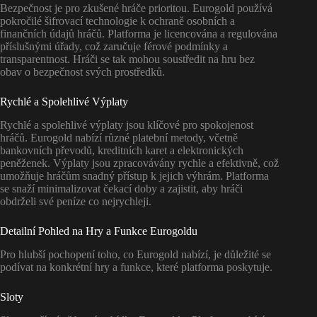
Bezpečnost je pro zkušené hráče prioritou. Eurogold používá
pokročilé šifrovací technologie k ochraně osobních a
finančních údajů hráčů. Platforma je licencována a regulována
příslušnými úřady, což zaručuje férové podmínky a
transparentnost. Hráči se tak mohou soustředit na hru bez
obav o bezpečnost svých prostředků.
Rychlé a Spolehlivé Výplaty
Rychlé a spolehlivé výplaty jsou klíčové pro spokojenost
hráčů. Eurogold nabízí různé platební metody, včetně
bankovních převodů, kreditních karet a elektronických
peněženek. Výplaty jsou zpracovávány rychle a efektivně, což
umožňuje hráčům snadný přístup k jejich výhrám. Platforma
se snaží minimalizovat čekací doby a zajistit, aby hráči
obdrželi své peníze co nejrychleji.
Detailní Pohled na Hry a Funkce Eurogoldu
Pro hlubší pochopení toho, co Eurogold nabízí, je důležité se
podívat na konkrétní hry a funkce, které platforma poskytuje.
Sloty